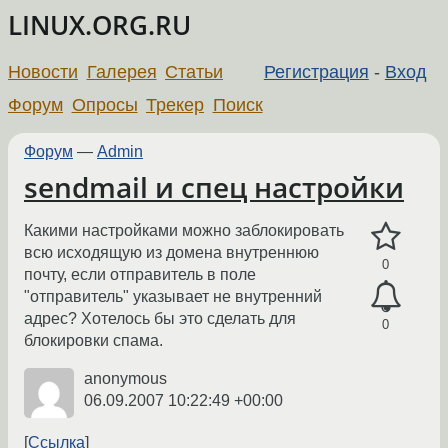
LINUX.ORG.RU
Новости
Галерея
Статьи
Регистрация
-
Вход
Форум
Опросы
Трекер
Поиск
Форум
—
Admin
sendmail и спец настройки
Какими настройками можно заблокировать
всю исходящую из домена внутреннюю
0
почту, если отправитель в поле
"отправитель" указывает не внутренний
адрес? Хотелось бы это сделать для
0
блокировки спама.
anonymous
06.09.2007 10:22:49 +00:00
Ссылка