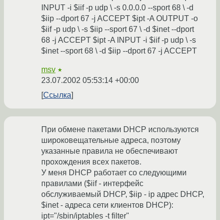
INPUT -i $iif -p udp \ -s 0.0.0.0 --sport 68 \ -d
$iip --dport 67 -j ACCEPT $ipt -A OUTPUT -o
$iif -p udp \ -s $iip --sport 67 \ -d $inet --dport
68 -j ACCEPT $ipt -A INPUT -i $iif -p udp \ -s
$inet --sport 68 \ -d $iip --dport 67 -j ACCEPT
msv
★
23.07.2002 05:53:14 +00:00
Ссылка
При обмене пакетами DHCP используются
широковещательные адреса, поэтому
указанные правила не обеспечивают
прохождения всех пакетов.
У меня DHCP работает со следующими
правилами ($iif - интерфейс
обслуживаемый DHCP, $iip - ip адрес DHCP,
$inet - адреса сети клиентов DHCP):
ipt="/sbin/iptables -t filter"