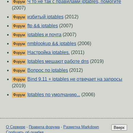
Ч то не так с правилами iptables, помогите
Форум
(2007)
избитый iptables
(2012)
Форум
ftp && iptables
(2007)
Форум
iptables и почта
(2007)
Форум
nmblookup && iptables
(2006)
Форум
Настройка iptables.
(2011)
Форум
Iptables мешают работе dns
(2019)
Форум
Вопрос по iptables
(2012)
Форум
Bind 9.11 + iptables не отвечает на запросы
Форум
(2019)
Iptables по умолчанию...
(2006)
Форум
О Сервере
-
Правила форума
-
Разметка Markdown
Вверх
Сообщить об ошибке