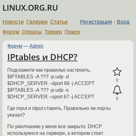
LINUX.ORG.RU
Новости
Галерея
Статьи
Регистрация
-
Вход
Форум
Опросы
Трекер
Поиск
Форум
—
Admin
IPtables и DHCP?
Подскажите как правильо настроить.
$IPTABLES -A ??? -p udp -d
0
$DHCP_SERVER --dport 68 -j ACCEPT
$IPTABLES -A ??? -p udp -s
$DHCP_SERVER --sport 67 -j ACCEPT
0
Где input и otput ставить. Правильно ли порты
указал?
По умолчанию у меня все закрыто. DHCP
используянся на сервере, а котором стоит