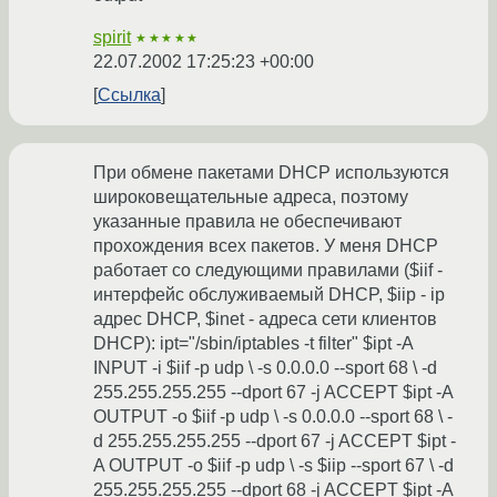
spirit
★★★★★
22.07.2002 17:25:23 +00:00
Ссылка
При обмене пакетами DHCP используются
широковещательные адреса, поэтому
указанные правила не обеспечивают
прохождения всех пакетов. У меня DHCP
работает со следующими правилами ($iif -
интерфейс обслуживаемый DHCP, $iip - ip
адрес DHCP, $inet - адреса сети клиентов
DHCP): ipt="/sbin/iptables -t filter" $ipt -A
INPUT -i $iif -p udp \ -s 0.0.0.0 --sport 68 \ -d
255.255.255.255 --dport 67 -j ACCEPT $ipt -A
OUTPUT -o $iif -p udp \ -s 0.0.0.0 --sport 68 \ -
d 255.255.255.255 --dport 67 -j ACCEPT $ipt -
A OUTPUT -o $iif -p udp \ -s $iip --sport 67 \ -d
255.255.255.255 --dport 68 -j ACCEPT $ipt -A