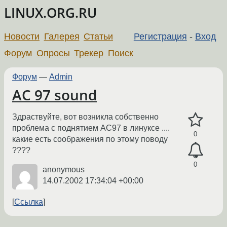
LINUX.ORG.RU
Новости
Галерея
Статьи
Регистрация
-
Вход
Форум
Опросы
Трекер
Поиск
Форум
—
Admin
AC 97 sound
Здраствуйте, вот возникла собственно
проблема с поднятием AC97 в линуксе ....
0
какие есть соображения по этому поводу
????
0
anonymous
14.07.2002 17:34:04 +00:00
Ссылка