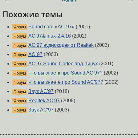
Похожие темы
Sound card «AC-97»
(2001)
Форум
AC'97&linux-2.4.16
(2002)
Форум
AC 97 аудиокодек от Realtek
(2003)
Форум
AC`97
(2003)
Форум
AC'97 Sound Codec под Линух
(2001)
Форум
Что вы знаетк про Sound AC'97?
(2002)
Форум
Что вы знаете про Sound AC'97?
(2002)
Форум
Звук AC'97
(2018)
Форум
Realtek AC'97
(2008)
Форум
Звук AC'97
(2003)
Форум