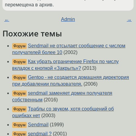
перемещена в архив.
←
Admin
→
Похожие темы
Sendmail не отсылает сообщение с числом
Форум
получателей более 10
(2002)
Как убрать ограничение Firefox по числу
Форум
вкладок с кнопкой «Закрыть»?
(2013)
Gentoo - не создается домашняя директория
Форум
при добавлении пользователя.
(2006)
sendmail заменяет домен получателя
Форум
собственным
(2016)
Траблы со звуком, хотя сообщений об
Форум
ошибках нет
(2003)
Sendmail
(1999)
Форум
sendmail ?
(2001)
Форум