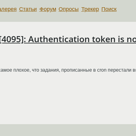
алерея
Статьи
Форум
Опросы
Трекер
Поиск
[4095]: Authentication token is n
амое плохое, что задания, прописанные в cron перестали 