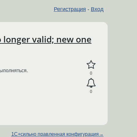
Регистрация
-
Вход
o longer valid; new one
выполняться.
0
0
1C+сильно правленная конфигурация
→