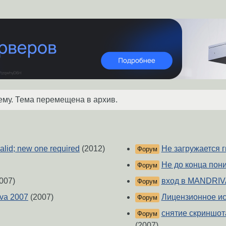
ему. Тема перемещена в архив.
valid; new one required
(2012)
Не загружается 
Форум
Не до конца пон
Форум
007)
вход в MANDRIV
Форум
iva 2007
(2007)
Лицензионное ис
Форум
снятие скриншот
Форум
(2007)