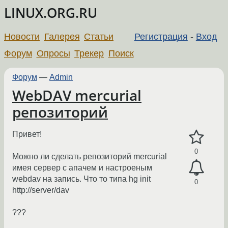
LINUX.ORG.RU
Новости
Галерея
Статьи
Регистрация
-
Вход
Форум
Опросы
Трекер
Поиск
Форум
—
Admin
WebDAV mercurial
репозиторий
Привет!
0
Можно ли сделать репозиторий mercurial
имея сервер с апачем и настроеным
webdav на запись. Что то типа hg init
0
http://server/dav
???