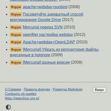
apache+webdav+sunbird
(2008)
Форум
Посоветуйте адекватный способ
Форум
монтирования Google Drive
(2017)
Mercurial поверх SVN
(2010)
Форум
openfiler настройка webdav
(2012)
Форум
Apache+webdav+OpenLDAP
(2010)
Форум
[Mercurial] Убрать из репозитория файлы,
Форум
внесенные в hgignore
(2009)
[Mercurial] разные версии
(2008)
Форум
О Сервере
-
Правила форума
-
Разметка Markdown
Вверх
Сообщить об ошибке
https://www.linux.org.ru/