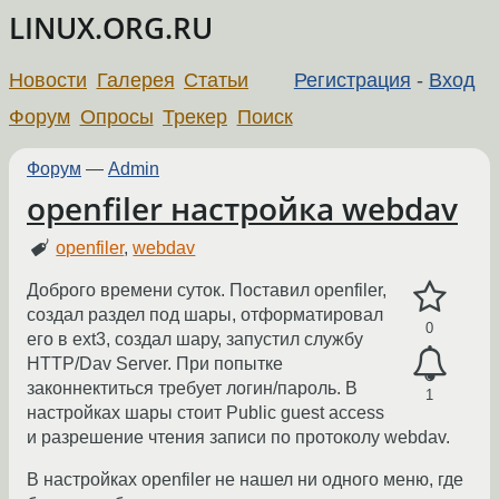
LINUX.ORG.RU
Новости
Галерея
Статьи
Регистрация
-
Вход
Форум
Опросы
Трекер
Поиск
Форум
—
Admin
openfiler настройка webdav
openfiler
,
webdav
Доброго времени суток. Поставил openfiler,
создал раздел под шары, отформатировал
0
его в ext3, создал шару, запустил службу
HTTP/Dav Server. При попытке
законнектиться требует логин/пароль. В
1
настройках шары стоит Public guest access
и разрешение чтения записи по протоколу webdav.
В настройках openfiler не нашел ни одного меню, где