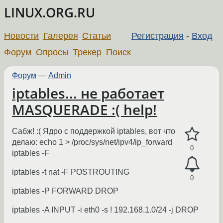
LINUX.ORG.RU
Новости
Галерея
Статьи
Регистрация
-
Вход
Форум
Опросы
Трекер
Поиск
Форум
—
Admin
iptables... не работает
MASQUERADE :( help!
Сабж! :( Ядро с поддержкой iptables, вот что
делаю: echo 1 > /proc/sys/net/ipv4/ip_forward
0
iptables -F
iptables -t nat -F POSTROUTING
0
iptables -P FORWARD DROP
iptables -A INPUT -i eth0 -s ! 192.168.1.0/24 -j DROP