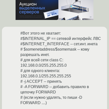
#Вот этого не хватает:
#$INTERNAL_IP == сетевой интерфейс ЛВС
#$INTERNET_INTERFACE -- сет.инт. инета
# $somenetaddress/$somemask -- кому
разрешать инет.
# для всей сети class C:
192.168.0.0/255.255.255.0
# для одного клиента:
192.168.0.1/255.255.255.255
# -j ACCEPT -- принять
# -A FORWARD -- добавить правило в
цепочку FORWARD
# (если нужно удалять, то пиши -D
FORWARD ....)