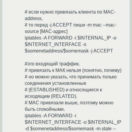
# если нужно привязать клиента по MAC-
address,
# то перед -j ACCEPT пиши -m mac --mac-
source [MAC-адрес]
iptables -A FORWARD -i $INTERNAL_IP -o
$INTERNET_INTERFACE -s
$somenetaddress/$somemask -j ACCEPT
#это входящий траффик.
# привязать к МАК нельзя (понятно, почему)
# но можно указать, что принимать только
соединения установленные
# (ESTABLISHED) и относящиеся к
исходящим (RELATED).
# MAC привязали выше, поэтому можно
быть спокойными.
iptables -A FORWARD -i
$INTERNET_INTERFACE -o $INTERNAL_IP
-d $somenetaddress/$somemask -m state --