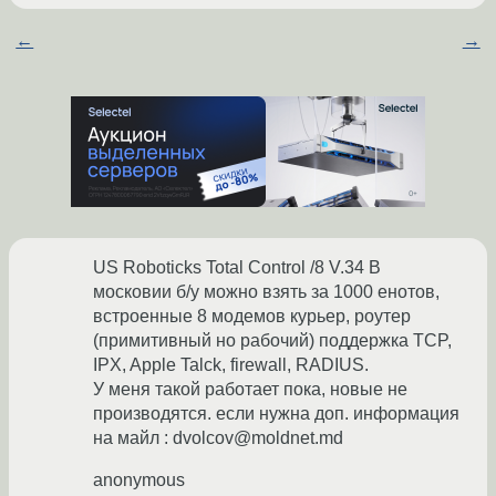
←
→
US Roboticks Total Control /8 V.34 В
московии б/у можно взять за 1000 енотов,
встроенные 8 модемов курьер, роутер
(примитивный но рабочий) поддержка TCP,
IPX, Apple Talck, firewall, RADIUS.
У меня такой работает пока, новые не
производятся. если нужна доп. информация
на майл : dvolcov@moldnet.md
anonymous