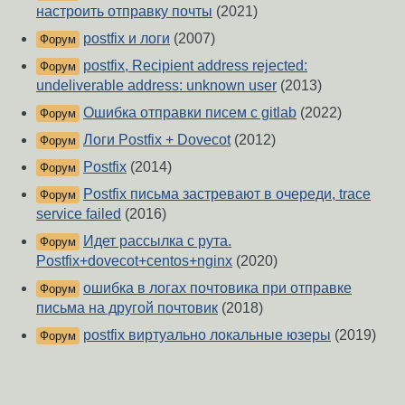
настроить отправку почты
(2021)
postfix и логи
(2007)
Форум
postfix, Recipient address rejected:
Форум
undeliverable address: unknown user
(2013)
Ошибка отправки писем с gitlab
(2022)
Форум
Логи Postfix + Dovecot
(2012)
Форум
Postfix
(2014)
Форум
Postfix письма застревают в очереди, trace
Форум
service failed
(2016)
Идет рассылка с рута.
Форум
Postfix+dovecot+centos+nginx
(2020)
ошибка в логах почтовика при отправке
Форум
письма на другой почтовик
(2018)
postfix виртуально локальные юзеры
(2019)
Форум