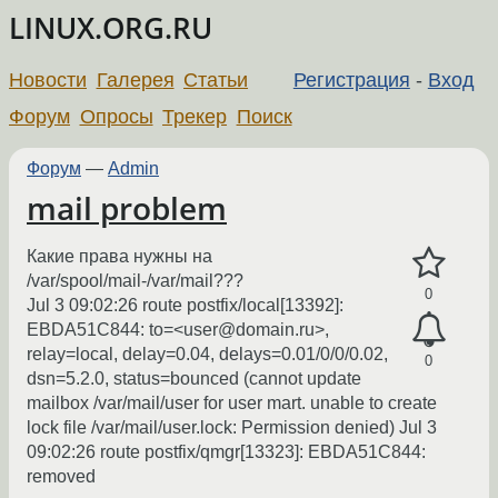
LINUX.ORG.RU
Новости
Галерея
Статьи
Регистрация
-
Вход
Форум
Опросы
Трекер
Поиск
Форум
—
Admin
mail problem
Какие права нужны на
/var/spool/mail-/var/mail???
0
Jul 3 09:02:26 route postfix/local[13392]:
EBDA51C844: to=<user@domain.ru>,
relay=local, delay=0.04, delays=0.01/0/0/0.02,
0
dsn=5.2.0, status=bounced (cannot update
mailbox /var/mail/user for user mart. unable to create
lock file /var/mail/user.lock: Permission denied) Jul 3
09:02:26 route postfix/qmgr[13323]: EBDA51C844:
removed