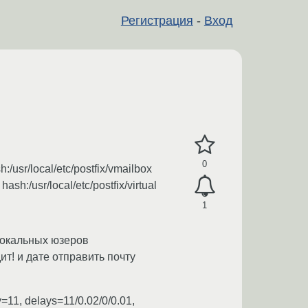
Регистрация
-
Вход
0
/usr/local/etc/postfix/vmailbox
sh:/usr/local/etc/postfix/virtual
1
локальных юзеров
ит! и дате отправить почту
ay=11, delays=11/0.02/0/0.01,