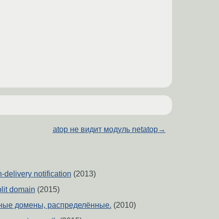
atop не видит модуль netatop
→
-delivery notification
(2013)
plit domain
(2015)
льные домены, распределённые.
(2010)