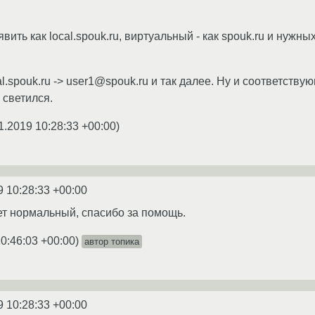
ить как local.spouk.ru, виртуальный - как spouk.ru и нуж
l.spouk.ru -> user1@spouk.ru и так далее. Ну и соответств
е светился.
1.2019 10:28:33 +00:00
)
9 10:28:33 +00:00
дет нормальный, спасибо за помощь.
10:46:03 +00:00
)
автор топика
9 10:28:33 +00:00