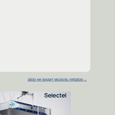
atop не видит модуль netatop
→