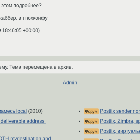
 этом подробнее?
 жаббер, в ттюхконфу
9 18:46:05 +00:00
)
ему. Тема перемещена в архив.
Admin
замесь local
(2010)
Postfix sender non
Форум
ndeliverable address:
Postfix, Zimbra, s
Форум
Postfix, виртуа
Форум
 BOTH mydestination and