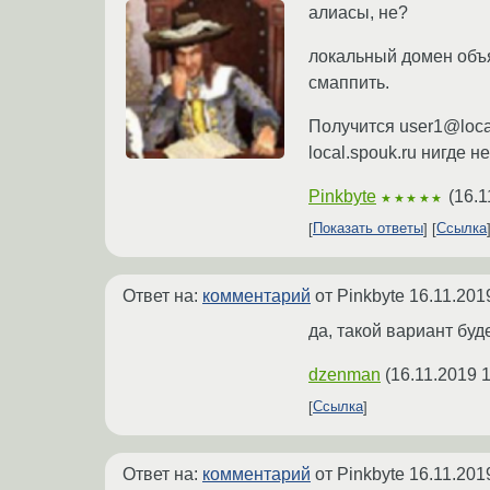
алиасы, не?
локальный домен объяв
смаппить.
Получится user1@loca
local.spouk.ru нигде н
Pinkbyte
(
16.1
★★★★★
Показать ответы
Ссылка
Ответ на:
комментарий
от Pinkbyte
16.11.201
да, такой вариант бу
dzenman
(
16.11.2019 
Ссылка
Ответ на:
комментарий
от Pinkbyte
16.11.201