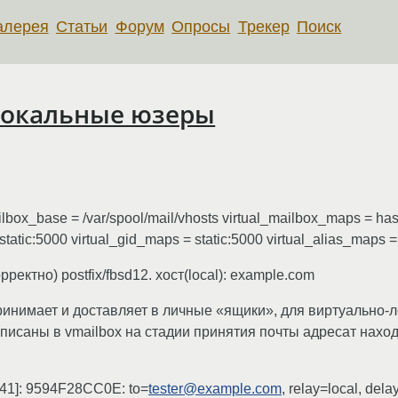
алерея
Статьи
Форум
Опросы
Трекер
Поиск
 локальные юзеры
lbox_base = /var/spool/mail/vhosts virtual_mailbox_maps = hash:
atic:5000 virtual_gid_maps = static:5000 virtual_alias_maps = ha
ектно) postfix/fbsd12. хост(local): example.com
ринимает и доставляет в личные «ящики», для виртуально-
писаны в vmailbox на стадии принятия почты адресат наход
041]: 9594F28CC0E: to=
tester@example.com
, relay=local, del