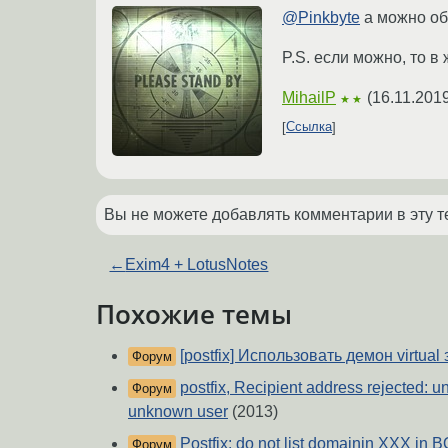
@Pinkbyte
а можно об
P.S. если можно, то в
MihailP
(
16.11.201
★★
Ссылка
Вы не можете добавлять комментарии в эту т
←
Exim4 + LotusNotes
Похожие темы
[postfix] Использовать демон virtual 
Форум
postfix, Recipient address rejected: u
Форум
unknown user
(2013)
Postfix: do not list domainin XXX in
Форум