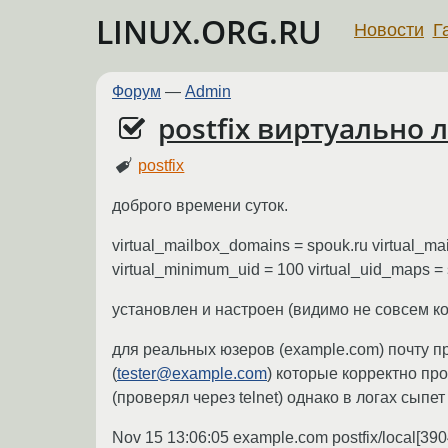
LINUX.ORG.RU
Новости
Г
Форум
—
Admin
postfix виртуально
postfix
доброго времени суток.
virtual_mailbox_domains = spouk.ru virtual_mai
virtual_minimum_uid = 100 virtual_uid_maps = st
установлен и настроен (видимо не совсем корр
для реальных юзеров (example.com) почту п
(
tester@example.com
) которые корректно про
(проверял через telnet) однако в логах сыпет
Nov 15 13:06:05 example.com postfix/local[39