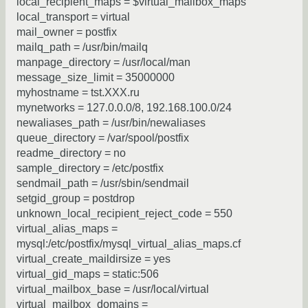
local_recipient_maps = $virtual_mailbox_maps
local_transport = virtual
mail_owner = postfix
mailq_path = /usr/bin/mailq
manpage_directory = /usr/local/man
message_size_limit = 35000000
myhostname = tst.XXX.ru
mynetworks = 127.0.0.0/8, 192.168.100.0/24
newaliases_path = /usr/bin/newaliases
queue_directory = /var/spool/postfix
readme_directory = no
sample_directory = /etc/postfix
sendmail_path = /usr/sbin/sendmail
setgid_group = postdrop
unknown_local_recipient_reject_code = 550
virtual_alias_maps =
mysql:/etc/postfix/mysql_virtual_alias_maps.cf
virtual_create_maildirsize = yes
virtual_gid_maps = static:506
virtual_mailbox_base = /usr/local/virtual
virtual_mailbox_domains =