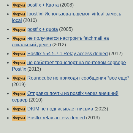
postfix + Квота
(2008)
Форум
[postfix] Использовать демон virtual замесь
Форум
local
(2010)
postfix + quota
(2005)
Форум
не получается настроить fetchmail на
Форум
локальный домен
(2012)
Postfix 554 5.7.1 Relay access denied
(2012)
Форум
не работает транспорт на почтовом сервере
Форум
Postfix
(2013)
Roundcube не приходят сообщения *все еще*
Форум
(2019)
Отправка почты из postfix через внешний
Форум
сервер
(2010)
DKIM не подписывает письма
(2023)
Форум
Postfix relay access denied
(2013)
Форум