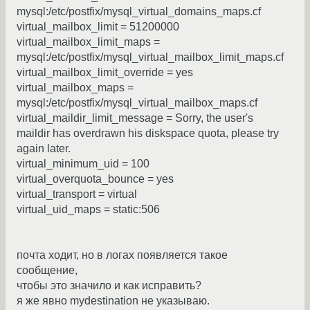
mysql:/etc/postfix/mysql_virtual_domains_maps.cf
virtual_mailbox_limit = 51200000
virtual_mailbox_limit_maps =
mysql:/etc/postfix/mysql_virtual_mailbox_limit_maps.cf
virtual_mailbox_limit_override = yes
virtual_mailbox_maps =
mysql:/etc/postfix/mysql_virtual_mailbox_maps.cf
virtual_maildir_limit_message = Sorry, the user's
maildir has overdrawn his diskspace quota, please try
again later.
virtual_minimum_uid = 100
virtual_overquota_bounce = yes
virtual_transport = virtual
virtual_uid_maps = static:506
почта ходит, но в логах появляется такое
сообщение,
чтобы это значило и как исправить?
я же явно mydestination не указываю.