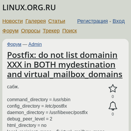
LINUX.ORG.RU
Новости
Галерея
Статьи
Регистрация
-
Вход
Форум
Опросы
Трекер
Поиск
Форум
—
Admin
Postfix: do not list domainin
XXX in BOTH mydestination
and virtual_mailbox_domains
сабж.
0
command_directory = /usr/sbin
config_directory = /etc/postfix
daemon_directory = /usr/libexec/postfix
0
debug_peer_level = 2
html_directory = no