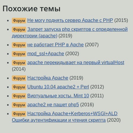
Похожие темы
Не могу поднять сервер Apache с PHP
(2015)
Форум
Запрет запуска php скриптов с определенной
Форум
директории (apache)
(2019)
не работает PHP в Apche
(2007)
Форум
mod_ssl+Apache
(2002)
Форум
apache перекидывает на первый virtualHost
Форум
(2014)
Настройка Apache
(2019)
Форум
Ubuntu 10.04 apache2 + Perl
(2012)
Форум
Виртуальные хосты. Mint 10
(2011)
Форум
apache2 не пашет php5
(2016)
Форум
Настройка Apache+Kerberos+WSGI+ALD
Форум
Ошибки аутентификации и чтения скрипта
(2020)