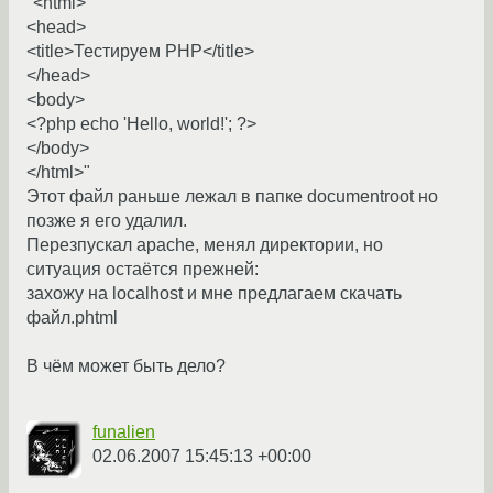
"<html>
<head>
<title>Тестируем PHP</title>
</head>
<body>
<?php echo 'Hello, world!'; ?>
</body>
</html>"
Этот файл раньше лежал в папке documentroot но
позже я его удалил.
Перезпускал apache, менял директории, но
ситуация остаётся прежней:
захожу на localhost и мне предлагаем скачать
файл.phtml
В чём может быть дело?
funalien
02.06.2007 15:45:13 +00:00