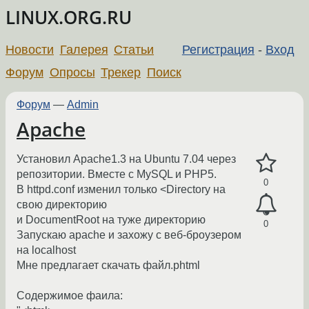
LINUX.ORG.RU
Новости
Галерея
Статьи
Регистрация
-
Вход
Форум
Опросы
Трекер
Поиск
Форум
—
Admin
Apache
Установил Apache1.3 на Ubuntu 7.04 через
репозитории. Вместе с MySQL и PHP5.
0
В httpd.conf изменил только <Directory на
свою директорию
и DocumentRoot на туже директорию
0
Запускаю apache и захожу с веб-броузером
на localhost
Мне предлагает скачать файл.phtml
Содержимое фаила: