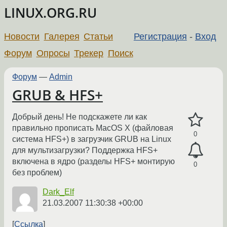
LINUX.ORG.RU
Новости
Галерея
Статьи
Регистрация
-
Вход
Форум
Опросы
Трекер
Поиск
Форум
—
Admin
GRUB & HFS+
Добрый день! Не подскажете ли как
правильно прописать MacOS X (файловая
0
система HFS+) в загрузчик GRUB на Linux
для мультизагрузки? Поддержка HFS+
включена в ядро (разделы HFS+ монтирую
0
без проблем)
Dark_Elf
21.03.2007 11:30:38 +00:00
Ссылка