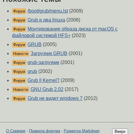
/boot/grub/menu.lst
(2009)
Форум
Grub и два linuxa
(2006)
Форум
Монтирование образа диска от macOS с
Форум
файловой системой HFS+
(2023)
GRUB
(2005)
Форум
Загрузчик GRUB
(2001)
Новости
grub-загрузчик
(2001)
Форум
grub
(2002)
Форум
Grub || Kernel?
(2009)
Форум
GNU Grub 2.02
(2017)
Новости
Grub не видит windows 7
(2012)
Форум
О Сервере
-
Правила форума
-
Разметка Markdown
Вверх