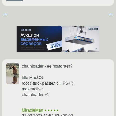
←
→
chainloader - не помогает?
title MacOS
root ("диск,раздел с HFS+")
makeactive
chainloader +1
MiracleMan
★★★★★
21.03.2007 11:54:53 +00:00