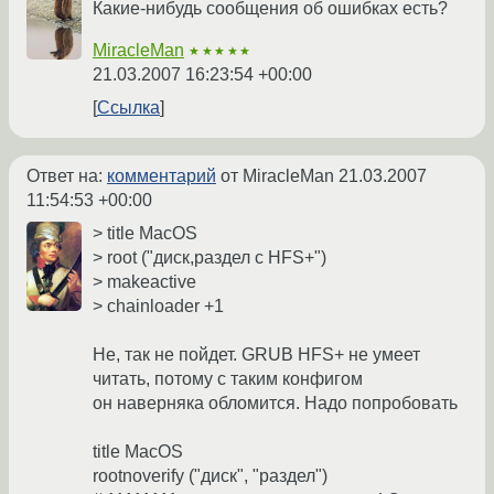
Какие-нибудь сообщения об ошибках есть?
MiracleMan
★★★★★
21.03.2007 16:23:54 +00:00
Ссылка
Ответ на:
комментарий
от MiracleMan
21.03.2007
11:54:53 +00:00
> title MacOS
> root ("диск,раздел с HFS+")
> makeactive
> chainloader +1
Не, так не пойдет. GRUB HFS+ не умеет
читать, потому с таким конфигом
он наверняка обломится. Надо попробовать
title MacOS
rootnoverify ("диск", "раздел")