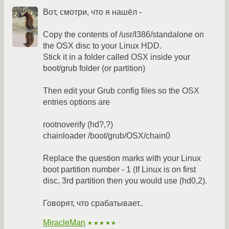
Вот, смотри, что я нашёл -
Copy the contents of /usr/I386/standalone on
the OSX disc to your Linux HDD.
Stick it in a folder called OSX inside your
boot/grub folder (or partition)
Then edit your Grub config files so the OSX
entries options are
rootnoverify (hd?,?)
chainloader /boot/grub/OSX/chain0
Replace the question marks with your Linux
boot partition number - 1 (If Linux is on first
disc, 3rd partition then you would use (hd0,2).
Говорят, что срабатывает..
MiracleMan
★★★★★