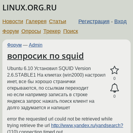
LINUX.ORG.RU
Новости
Галерея
Статьи
Регистрация
-
Вход
Форум
Опросы
Трекер
Поиск
Форум
—
Admin
вопросик по squid
Ubuntu 6.10 Установил SQUID Version
2.6.STABLE1 На клиетах (win2000) настроил
0
инет, все бы хорошо странички
открываются, по ссылкам переходит
но если например записать в строке
0
яндекса запрос нажать поиск клиент на
долго задумается и напишет
error the requested url could not be retrieved while
trying retrieve the url
http://www.yandex.ru/yandsearch?
(110) connection timed out