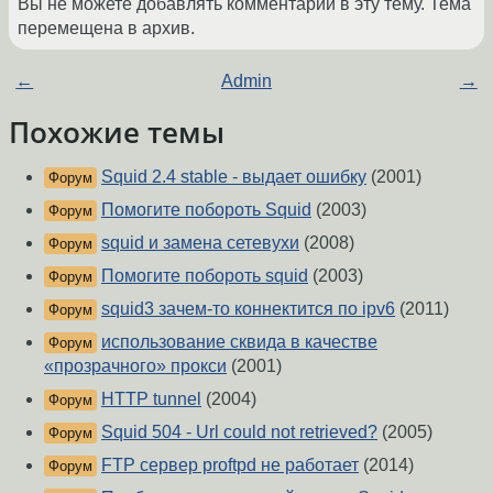
Вы не можете добавлять комментарии в эту тему. Тема
перемещена в архив.
←
Admin
→
Похожие темы
Squid 2.4 stable - выдает ошибку
(2001)
Форум
Помогите побороть Squid
(2003)
Форум
squid и замена сетевухи
(2008)
Форум
Помогите побороть squid
(2003)
Форум
squid3 зачем-то коннектится по ipv6
(2011)
Форум
использование сквида в качестве
Форум
«прозрачного» прокси
(2001)
HTTP tunnel
(2004)
Форум
Squid 504 - Url could not retrieved?
(2005)
Форум
FTP сервер proftpd не работает
(2014)
Форум