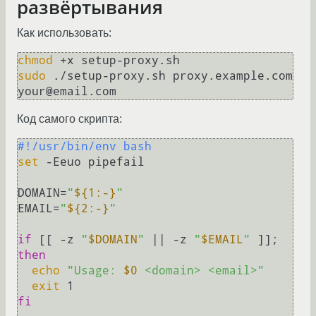
развёртывания
Как использовать:
chmod
sudo
 ./setup-proxy.sh proxy.example.com 
Код самого скрипта:
#!/usr/bin/env bash
set
 -Eeuo pipefail

DOMAIN=
"
${1:-}
"
EMAIL=
"
${2:-}
"
if
 [[ -z 
"
$DOMAIN
"
 || -z 
"
$EMAIL
"
 ]]; 
then
echo
"Usage: 
$0
 <domain> <email>"
exit
fi