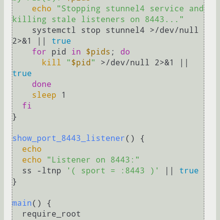
echo
"Stopping stunnel4 service and 
killing stale listeners on 8443..."
    systemctl stop stunnel4 >/dev/null 
2>&1 || 
true
for
 pid 
in
$pids
; 
do
kill
"
$pid
"
 >/dev/null 2>&1 || 
true
done
sleep
 1

fi
}

show_port_8443_listener
() {

echo
echo
"Listener on 8443:"
  ss -ltnp 
'( sport = :8443 )'
 || 
true
}

main
() {

  require_root
