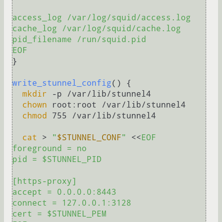
access_log /var/log/squid/access.log

cache_log /var/log/squid/cache.log

pid_filename /run/squid.pid

EOF
}

write_stunnel_config
() {

mkdir
 -p /var/lib/stunnel4

chown
 root:root /var/lib/stunnel4

chmod
 755 /var/lib/stunnel4

cat
 > 
"
$STUNNEL_CONF
"
 <<
EOF

foreground = no

pid = $STUNNEL_PID

[https-proxy]

accept = 0.0.0.0:8443

connect = 127.0.0.1:3128

cert = $STUNNEL_PEM
