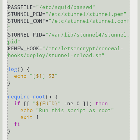
PASSFILE=
"/etc/squid/passwd"
STUNNEL_PEM=
"/etc/stunnel/stunnel.pem"
STUNNEL_CONF=
"/etc/stunnel/stunnel.conf
"
STUNNEL_PID=
"/var/lib/stunnel4/stunnel.
pid"
RENEW_HOOK=
"/etc/letsencrypt/renewal-
hooks/deploy/stunnel-reload.sh"
log
() {

echo
"[
$1
] 
$2
"
}

require_root
() {

if
 [[ 
"
${EUID}
"
 -ne 0 ]]; 
then
echo
"Run this script as root"
exit
 1

fi
}
