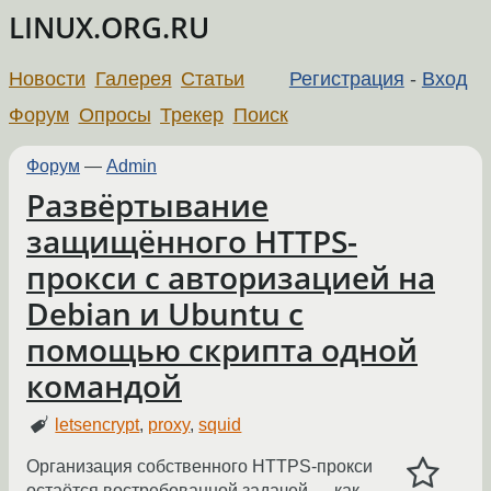
LINUX.ORG.RU
Новости
Галерея
Статьи
Регистрация
-
Вход
Форум
Опросы
Трекер
Поиск
Форум
—
Admin
Развёртывание
защищённого HTTPS-
прокси с авторизацией на
Debian и Ubuntu с
помощью скрипта одной
командой
letsencrypt
,
proxy
,
squid
Организация собственного HTTPS-прокси
остаётся востребованной задачей — как