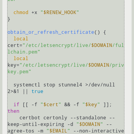
chmod
 +x 
"
$RENEW_HOOK
"
}

obtain_or_refresh_certificate
() {

local
cert=
"/etc/letsencrypt/live/
$DOMAIN
/ful
lchain.pem"
local
key=
"/etc/letsencrypt/live/
$DOMAIN
/priv
key.pem"
  systemctl stop stunnel4 >/dev/null 
2>&1 || 
true
if
 [[ -f 
"
$cert
"
 && -f 
"
$key
"
 ]]; 
then
    certbot certonly --standalone --
keep-until-expiring -d 
"
$DOMAIN
"
 --
agree-tos -m 
"
$EMAIL
"
 --non-interactive
