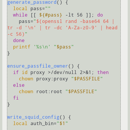
generate_password
() {

local
 pass=
""
while
 [[ 
${#pass}
 -lt 56 ]]; 
do
    pass=
"
$(openssl rand -base64 64 | 
tr -d '\n' | tr -dc 'A-Za-z0-9' | head 
-c 56)
"
done
printf
'%s\n'
"
$pass
"
}

ensure_passfile_owner
() {

if
id
 proxy >/dev/null 2>&1; 
then
chown
 proxy:proxy 
"
$PASSFILE
"
else
chown
 root:root 
"
$PASSFILE
"
fi
}

write_squid_config
() {

local
 auth_bin=
"
$1
"