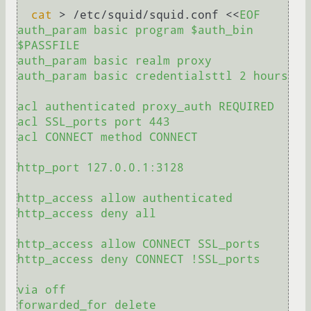
cat
 > /etc/squid/squid.conf <<
EOF

auth_param basic program $auth_bin 
$PASSFILE

auth_param basic realm proxy

auth_param basic credentialsttl 2 hours

acl authenticated proxy_auth REQUIRED

acl SSL_ports port 443

acl CONNECT method CONNECT

http_port 127.0.0.1:3128

http_access allow authenticated

http_access deny all

http_access allow CONNECT SSL_ports

http_access deny CONNECT !SSL_ports

via off

forwarded_for delete
