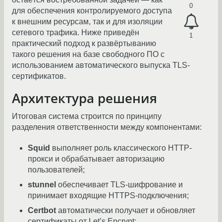
0
для обеспечения контролируемого доступа
к внешним ресурсам, так и для изоляции
сетевого трафика. Ниже приведён
1
практический подход к развёртыванию
такого решения на базе свободного ПО с
использованием автоматического выпуска TLS-
сертификатов.
Архитектура решения
Итоговая система строится по принципу
разделения ответственности между компонентами:
Squid
выполняет роль классического HTTP-
прокси и обрабатывает авторизацию
пользователей;
stunnel
обеспечивает TLS-шифрование и
принимает входящие HTTPS-подключения;
Certbot
автоматически получает и обновляет
сертификаты от Let’s Encrypt;