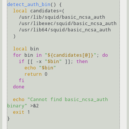
detect_auth_bin
() {

local
 candidates=(

    /usr/lib/squid/basic_ncsa_auth

    /usr/libexec/squid/basic_ncsa_auth

    /usr/lib64/squid/basic_ncsa_auth

  )

local
 bin

for
 bin 
in
"
${candidates[@]}
"
; 
do
if
 [[ -x 
"
$bin
"
 ]]; 
then
echo
"
$bin
"
return
 0

fi
done
echo
"Cannot find basic_ncsa_auth 
binary"
 >&2

exit
 1

}
