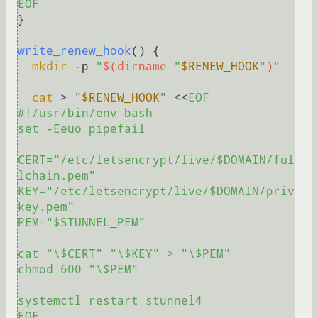
EOF
}

write_renew_hook
() {

mkdir
 -p 
"
$(dirname 
"
$RENEW_HOOK
"
)
"
cat
 > 
"
$RENEW_HOOK
"
 <<
EOF

#!/usr/bin/env bash

set -Eeuo pipefail

CERT="/etc/letsencrypt/live/$DOMAIN/ful
lchain.pem"

KEY="/etc/letsencrypt/live/$DOMAIN/priv
key.pem"

PEM="$STUNNEL_PEM"

cat "\$CERT" "\$KEY" > "\$PEM"

chmod 600 "\$PEM"

systemctl restart stunnel4

EOF