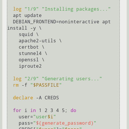
log
"1/9"
"Installing packages..."
  apt update

  DEBIAN_FRONTEND=noninteractive apt 
install -y \

    squid \

    apache2-utils \

    certbot \

    stunnel4 \

    openssl \

    iproute2

log
"2/9"
"Generating users..."
rm
 -f 
"
$PASSFILE
"
declare
 -A CREDS

for
 i 
in
 1 2 3 4 5; 
do
    user=
"user
$i
"
    pass=
"
$(generate_password)
"