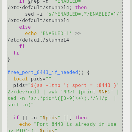
if
 grep -q 
'^ENABLED='
/etc/default/stunnel4; 
then
      sed -i 
's/^ENABLED=.*/ENABLED=1/'
/etc/default/stunnel4

else
echo
'ENABLED=1'
 >> 
/etc/default/stunnel4

fi
fi
}

free_port_8443_if_needed
() {

local
 pids=
""
  pids=
"
$(ss -ltnp '( sport = :8443 )
' 
2>/dev/null | awk 'NR>1 {print 
$NF
}' | 
sed -n 's/.*pid=\([0-9]\+\).*/\1/p' | 
sort -u)"
if
 [[ -n 
"
$pids
"
 ]]; 
then
echo
"Port 8443 is already in use 
by PID(s): 
$pids
"