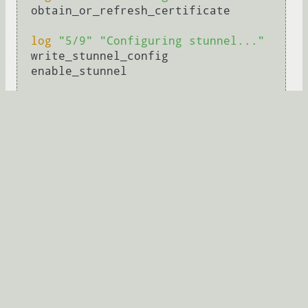
  obtain_or_refresh_certificate

log
"5/9"
"Configuring stunnel..."
  write_stunnel_config

  enable_stunnel

log
"6/9"
"Freeing TCP port 8443 if 
needed..."
  free_port_8443_if_needed

log
"7/9"
"Starting stunnel..."
  systemctl 
enable
 stunnel4

  systemctl restart stunnel4

log
"8/9"
"Setting up certificate 
renewal hook..."
  write_renew_hook

log
"9/9"
"Checking services..."
  systemctl --no-pager --full status 