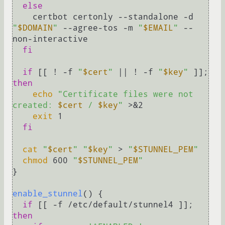
else
    certbot certonly --standalone -d 
"
$DOMAIN
"
 --agree-tos -m 
"
$EMAIL
"
 --
non-interactive

fi
if
 [[ ! -f 
"
$cert
"
 || ! -f 
"
$key
"
 ]]; 
then
echo
"Certificate files were not 
created: 
$cert
 / 
$key
"
 >&2

exit
 1

fi
cat
"
$cert
"
"
$key
"
 > 
"
$STUNNEL_PEM
"
chmod
 600 
"
$STUNNEL_PEM
"
}

enable_stunnel
() {

if
 [[ -f /etc/default/stunnel4 ]]; 
then