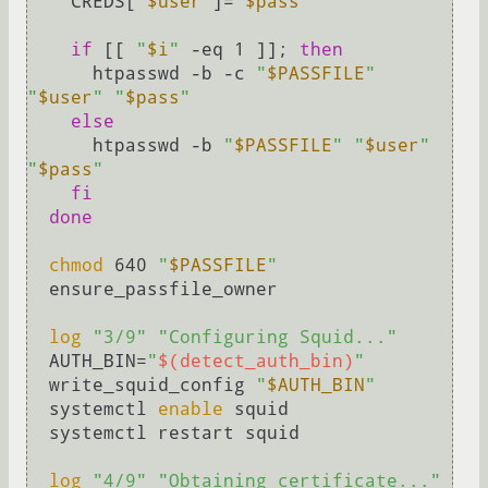
    CREDS[
"
$user
"
]=
"
$pass
"
if
 [[ 
"
$i
"
 -eq 1 ]]; 
then
      htpasswd -b -c 
"
$PASSFILE
"
"
$user
"
"
$pass
"
else
      htpasswd -b 
"
$PASSFILE
"
"
$user
"
"
$pass
"
fi
done
chmod
 640 
"
$PASSFILE
"
  ensure_passfile_owner

log
"3/9"
"Configuring Squid..."
  AUTH_BIN=
"
$(detect_auth_bin)
"
  write_squid_config 
"
$AUTH_BIN
"
  systemctl 
enable
 squid

  systemctl restart squid

log
"4/9"
"Obtaining certificate..."