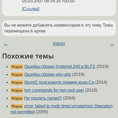
05.03.2007 08:34:16 +00:00
Ссылка
Вы не можете добавлять комментарии в эту тему. Тема
перемещена в архив.
←
Admin
→
Похожие темы
Ошибка сборки Systemd-240 в BLFS
(2019)
Форум
Ошибка сборки xdg-utils
(2019)
Форум
libxml2 подскажите пример кода Си
(2014)
Форум
lvm commands for non-root user
(2018)
Форум
Не удалить папки!?
(2004)
Форум
error: failed to rmdir /tmp/.private/root: Operation
Форум
not permitted
(2005)