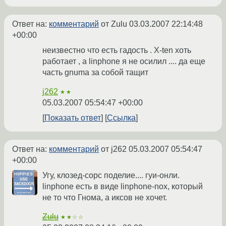
Ответ на:
комментарий
от Zulu
03.03.2007 22:14:48
+00:00
неизвестно что есть гадость . X-ten хоть
работает , а linphone я не осилил .... да еще
часть gnuma за собой тащит
j262
★★
05.03.2007 05:54:47 +00:00
Показать ответ
Ссылка
Ответ на:
комментарий
от j262
05.03.2007 05:54:47
+00:00
Угу, клозед-сорс поделие.... гуи-онли.
linphone есть в виде linphone-nox, который
не то что Гнома, а иксов не хочет.
Zulu
★★☆☆