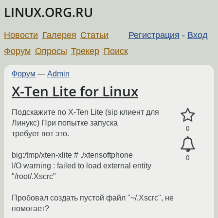
LINUX.ORG.RU
Новости
Галерея
Статьи
Регистрация
-
Вход
Форум
Опросы
Трекер
Поиск
Форум
—
Admin
X-Ten Lite for Linux
Подскажите по X-Ten Lite (sip клиент для
Линукс) При попытке запуска
0
требует вот это.
big:/tmp/xten-xlite # ./xtensoftphone
0
I/O warning : failed to load external entity
"/root/.Xscrc"
Пробовал создать пустой файл "~/.Xscrc", не
помогает?