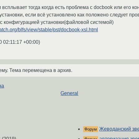
и всплывает тогда когда есть проблема с docbook или его 
установки, если всё установлено как положено следует про
х с конфигурацией установки(файловой системой)
atch.org/blfs/view/stable/pst/docbook-xsl.html
0 02:11:17 +00:00
)
ему. Тема перемещена в архив.
на
General
Жеводанский зве
Форум
S
(2019)
авторизация зве