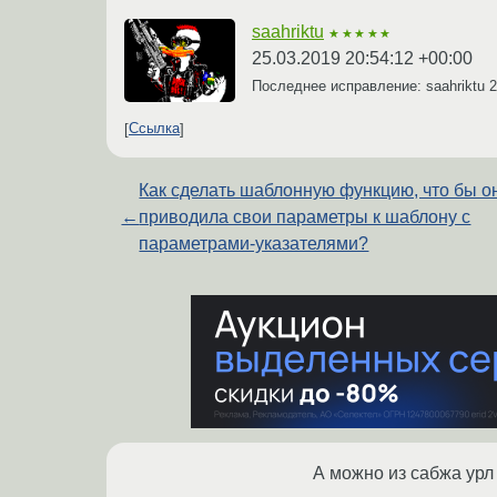
saahriktu
★★★★★
25.03.2019 20:54:12 +00:00
Последнее исправление: saahriktu
2
Ссылка
Как сделать шаблонную функцию, что бы о
←
приводила свои параметры к шаблону с
параметрами-указателями?
А можно из сабжа урл