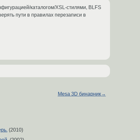
конфигурацией/каталогом/XSL-стилями, BLFS
верять пути в правилах перезаписи в
Mesa 3D бинарник
→
рь.
(2010)
рей.
(2002)