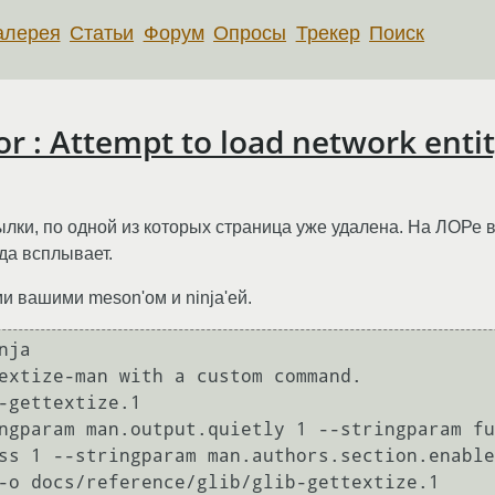
алерея
Статьи
Форум
Опросы
Трекер
Поиск
or : Attempt to load network enti
ылки, по одной из которых страница уже удалена. На ЛОРе в
гда всплывает.
ми вашими meson'ом и ninja'ей.
ja

extize-man with a custom command.

-gettextize.1

ngparam man.output.quietly 1 --stringparam fu
ss 1 --stringparam man.authors.section.enable
-o docs/reference/glib/glib-gettextize.1 