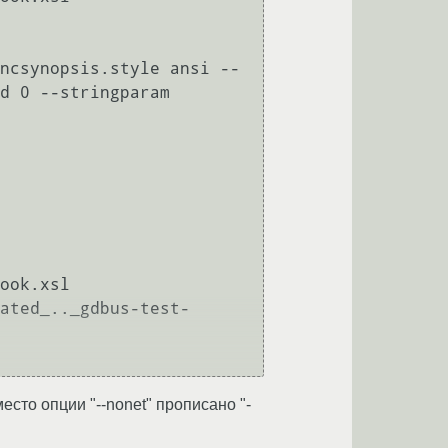
ncsynopsis.style ansi --
d 0 --stringparam 
ook.xsl

ated_.._gdbus-test-
есто опции "--nonet" прописано "-