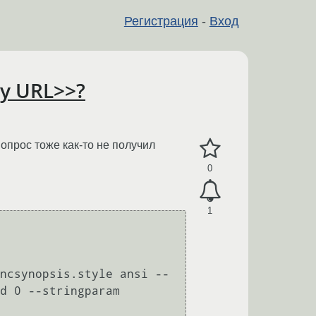
Регистрация
-
Вход
ty URL>>?
опрос тоже как-то не получил
0
1
ncsynopsis.style ansi --
d 0 --stringparam 