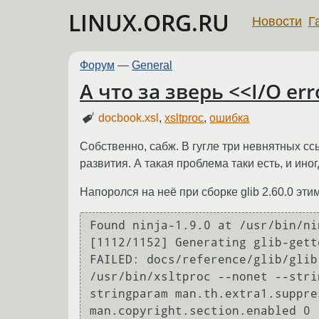
LINUX.ORG.RU
Новости
Г
Форум
—
General
А что за зверь <<I/O err
docbook.xsl
,
xsltproc
,
ошибка
Собственно, сабж. В гугле три невнятных сс
развития. А такая проблема таки есть, и ино
Напоролся на неё при сборке glib 2.60.0 эти
Found ninja-1.9.0 at /usr/bin/nin
[1112/1152] Generating glib-gett
FAILED: docs/reference/glib/glib
/usr/bin/xsltproc --nonet --stri
stringparam man.th.extra1.suppre
man.copyright.section.enabled 0 