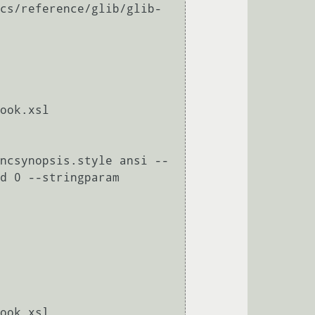
cs/reference/glib/glib-
ook.xsl

ncsynopsis.style ansi --
d 0 --stringparam 
ook.xsl
