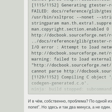
[1115/1152] Generating gtester-r
FAILED: docs/reference/glib/gtes
/usr/bin/xsltproc --nonet --stri
stringparam man.th.extra1.suppre
man.copyright.section.enabled 0 
http://docbook.sourceforge.net/r
../docs/reference/glib/gtester-r
I/O error : Attempt to load netw
http://docbook.sourceforge.net/r
warning: failed to load external 
"http://docbook.sourceforge.net/
cannot parse http://docbook.sour
[1129/1152] Compiling C object '
codegen-generated.c.o'.

И в чём, собственно, проблема? По одной из 
nonet". Но здесь и так два минуса, а не один.