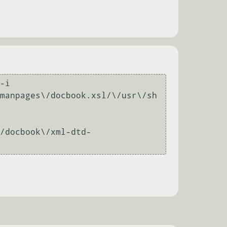
-i 
manpages\/docbook.xsl/\/usr\/sh
/docbook\/xml-dtd-