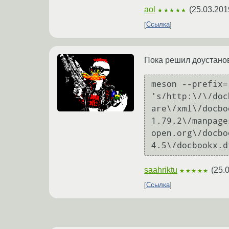
aol
(
25.03.201
★★★★★
Ссылка
Пока решил доустанов
meson --prefix=
's/http:\/\/doc
are\/xml\/docbo
1.79.2\/manpage
open.org\/docbo
4.5\/docbookx.d
saahriktu
(
25.
★★★★★
Ссылка