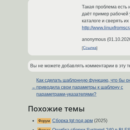
Такая проблема есть 
даёт пример рабочей 
каталоге и сверять и
http://www.linuxfromscr
anonymous
(
01.10.202
Ссылка
Вы не можете добавлять комментарии в эту т
Как сделать шаблонную функцию, что бы о
←
приводила свои параметры к шаблону с
параметрами-указателями?
Похожие темы
Сборка tgt под арм
(2025)
Форум
Ошибка сборки Systemd-240 в BLF