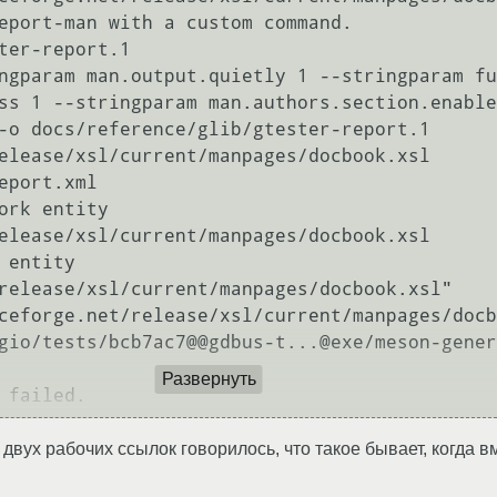
eport-man with a custom command.

ter-report.1

ngparam man.output.quietly 1 --stringparam fu
ss 1 --stringparam man.authors.section.enable
-o docs/reference/glib/gtester-report.1 
elease/xsl/current/manpages/docbook.xsl 
eport.xml

ork entity 
elease/xsl/current/manpages/docbook.xsl

entity 
release/xsl/current/manpages/docbook.xsl"

ceforge.net/release/xsl/current/manpages/docb
gio/tests/bcb7ac7@@gdbus-t...@exe/meson-gener
Развернуть
двух рабочих ссылок говорилось, что такое бывает, когда вм