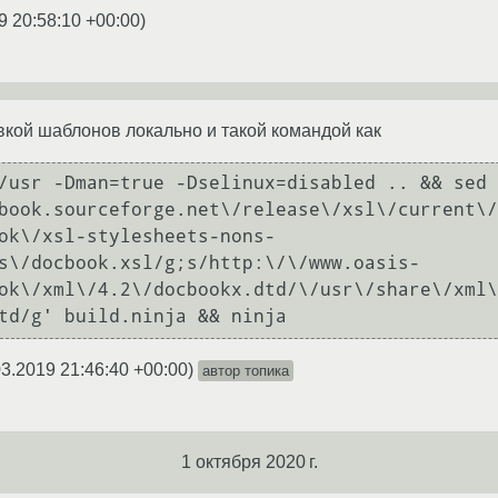
9 20:58:10 +00:00
)
кой шаблонов локально и такой командой как
/usr -Dman=true -Dselinux=disabled .. && sed 
book.sourceforge.net\/release\/xsl\/current\/
ok\/xsl-stylesheets-nons-
s\/docbook.xsl/g;s/http:\/\/www.oasis-
ok\/xml\/4.2\/docbookx.dtd/\/usr\/share\/xml\
td/g' build.ninja && ninja
03.2019 21:46:40 +00:00
)
автор топика
1 октября 2020 г.