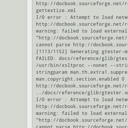
http://docbook.sourceforge.net/r
gettextize.xml

I/O error : Attempt to load netw
http://docbook.sourceforge.net/r
warning: failed to load external 
"http://docbook.sourceforge.net/
cannot parse http://docbook.sour
[1113/1152] Generating gtester-m
FAILED: docs/reference/glib/gtest
/usr/bin/xsltproc --nonet --stri
stringparam man.th.extra1.suppre
man.copyright.section.enabled 0 
http://docbook.sourceforge.net/r
../docs/reference/glib/gtester.xm
I/O error : Attempt to load netw
http://docbook.sourceforge.net/r
warning: failed to load external 
"http://docbook.sourceforge.net/
cannot parse http://docbook.sour