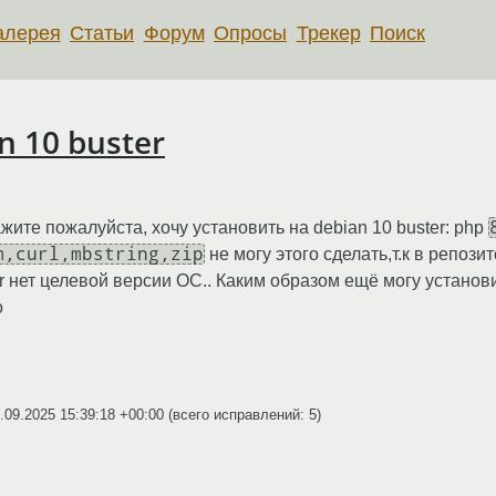
алерея
Статьи
Форум
Опросы
Трекер
Поиск
n 10 buster
ите пожалуйста, хочу установить на debian 10 buster: php
m,curl,mbstring,zip
не могу этого сделать,т.к в репозито
r нет целевой версии ОС.. Каким образом ещё могу установит
о
.09.2025 15:39:18 +00:00
(всего исправлений: 5)