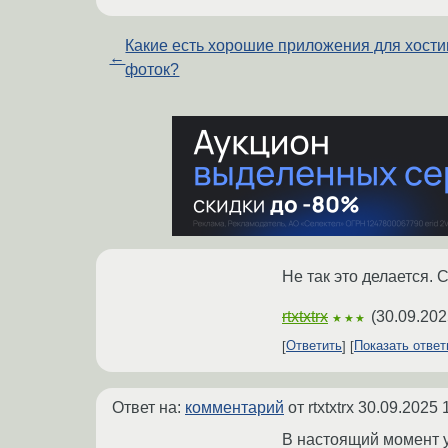
Какие есть хорошие приложения для хости
←
фоток?
Не так это делается.
rtxtxtrx
(
30.09.202
★★★
Ответить
Показать отве
Ответ на:
комментарий
от rtxtxtrx
30.09.2025 
В настоящий момент уж