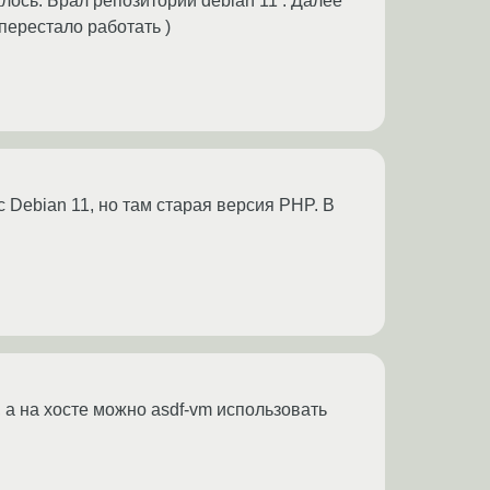
ось. Брал репозитории debian 11 . Далее
перестало работать )
с Debian 11, но там старая версия PHP. В
, а на хосте можно asdf-vm использовать