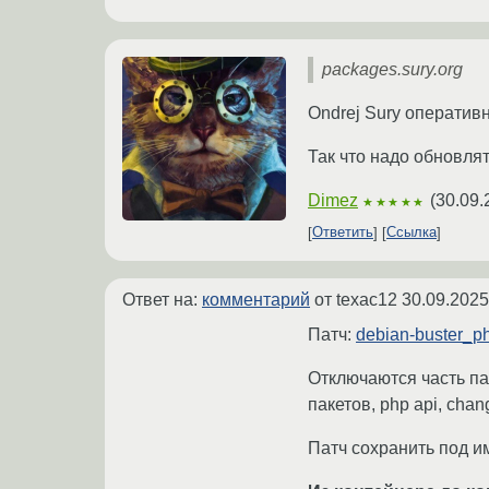
packages.sury.org
Ondrej Sury оперативн
Так что надо обновля
Dimez
(
30.09.
★★★★★
Ответить
Ссылка
Ответ на:
комментарий
от texac12
30.09.2025
Патч:
debian-buster_ph
Отключаются часть па
пакетов, php api, chan
Патч сохранить под 