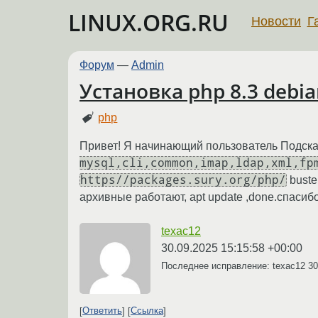
LINUX.ORG.RU
Новости
Г
Форум
—
Admin
Установка php 8.3 debia
php
Привет! Я начинающий пользователь Подскаж
mysql,cli,common,imap,ldap,xml,fp
https//packages.sury.org/php/
buste
архивные работают, apt update ,done.спасиб
texac12
30.09.2025 15:15:58 +00:00
Последнее исправление: texac12
30
Ответить
Ссылка