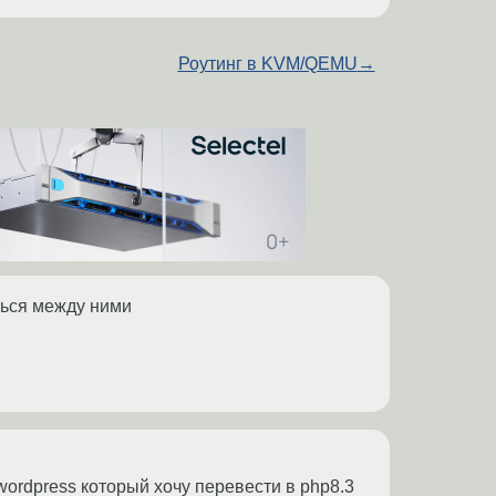
Роутинг в KVM/QEMU
→
шься между ними
wordpress который хочу перевести в php8.3