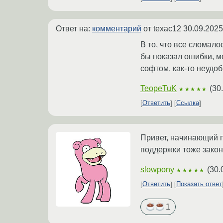
Ответ на:
комментарий
от texac12
30.09.2025
В то, что все сломало
бы показал ошибки, м
софтом, как-то неудоб
TeopeTuK
(
30
★★★★★
Ответить
Ссылка
Привет, начинающий п
поддержки тоже закон
slowpony
(
30.
★★★★★
Ответить
Показать ответ
1