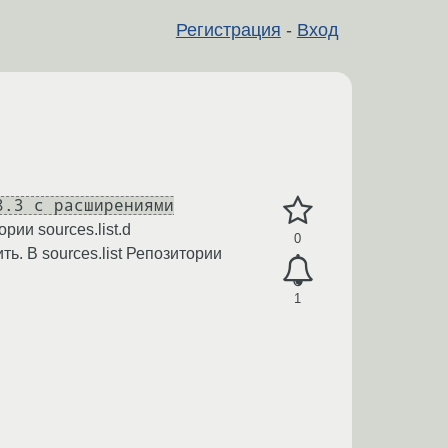
Регистрация
-
Вход
8.3 с расширениями
рии sources.list.d
0
ь. В sources.list Репозитории
1