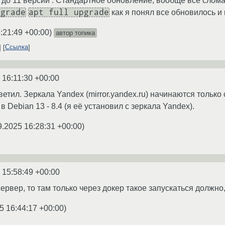
до 11 версии . Стандартное обновление, вообще все сломал
pgrade
apt full upgrade
как я понял все обновилось и 
:21:49 +00:00
)
автор топика
Ссылка
 16:11:30 +00:00
етил. Зеркала Yandex (mirror.yandex.ru) начинаются только 
 в Debian 13 - 8.4 (я её установил с зеркала Yandex).
9.2025 16:28:31 +00:00
)
 15:58:49 +00:00
ервер, то там только через докер такое запускаться должно
5 16:44:17 +00:00
)