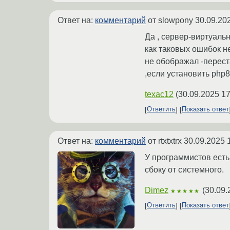
Ответ на:
комментарий
от slowpony
30.09.20
Да , сервер-виртуаль
как таковых ошибок н
не обображал -переста
,если установить php
texac12
(
30.09.2025 17
Ответить
Показать ответ
Ответ на:
комментарий
от rtxtxtrx
30.09.2025 
У программистов есть
сбоку от системного.
Dimez
(
30.09.
★★★★★
Ответить
Показать ответ