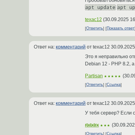
Пробовал обновиться 
apt update
apt u
texac12
(
30.09.2025 16
Ответить
Показать ответ
Ответ на:
комментарий
от texac12
30.09.2025
Это я неправильно отв
Debian 12 - PHP 8.2, а
Partisan
(
30.0
★★★★★
Ответить
Ссылка
Ответ на:
комментарий
от texac12
30.09.2025
У тебя сервер? Если с
rtxtxtrx
(
30.09.202
★★★
Ответить
Ссылка