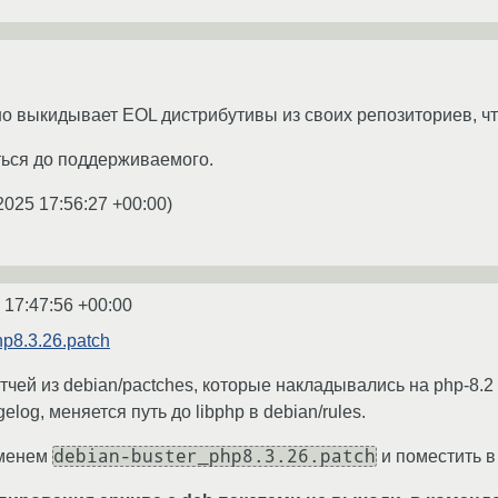
о выкидывает EOL дистрибутивы из своих репозиториев, что
ться до поддерживаемого.
2025 17:56:27 +00:00
)
 17:47:56 +00:00
p8.3.26.patch
тчей из debian/pactches, которые накладывались на php-8.
gelog, меняется путь до libphp в debian/rules.
debian-buster_php8.3.26.patch
именем
и поместить в