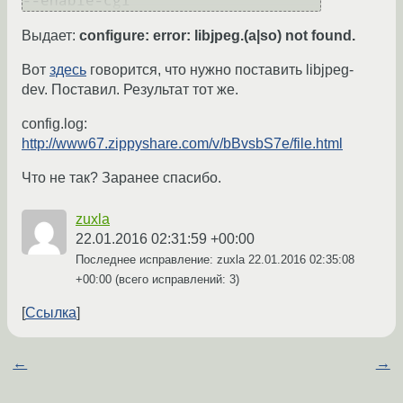
--enable-cgi
Выдает:
configure: error: libjpeg.(a|so) not found.
Вот
здесь
говорится, что нужно поставить libjpeg-
dev. Поставил. Результат тот же.
config.log:
http://www67.zippyshare.com/v/bBvsbS7e/file.html
Что не так? Заранее спасибо.
zuxla
22.01.2016 02:31:59 +00:00
Последнее исправление: zuxla
22.01.2016 02:35:08
+00:00
(всего исправлений: 3)
Ссылка
←
→