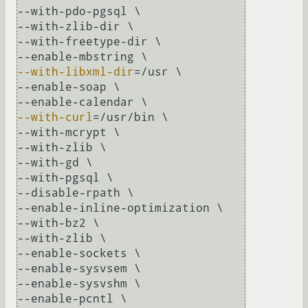
--with-pdo-pgsql \

--with-zlib-dir \

--with-freetype-dir \

--with-libxml-dir
=/usr \

--enable-soap \

--with-curl
=/usr/bin \

--with-mcrypt \

--with-zlib \

--with-gd \

--with-pgsql \

--disable-rpath \

--enable-inline-optimization \

--with-bz2 \

--with-zlib \

--enable-sockets \

--enable-sysvsem \

--enable-sysvshm \

--enable-pcntl \
