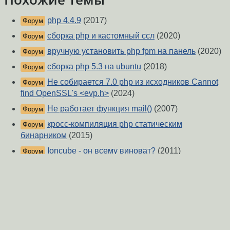
php 4.4.9
(2017)
Форум
сборка php и кастомный ссл
(2020)
Форум
вручную установить php fpm на панель
(2020)
Форум
сборка php 5.3 на ubuntu
(2018)
Форум
Не собирается 7.0 php из исходников Cannot
Форум
find OpenSSL's <evp.h>
(2024)
Не работает функция mail()
(2007)
Форум
кросс-компиляция php статическим
Форум
бинарником
(2015)
Ioncube - он всему виноват?
(2011)
Форум
Не заводится phpmyadmin
(2014)
Форум
Почему 2 функции php-gd подряд не
Форум
работают?
(2016)