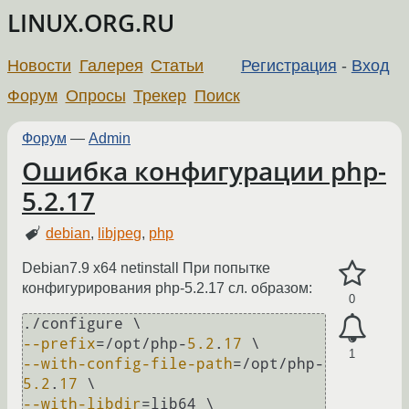
LINUX.ORG.RU
Новости
Галерея
Статьи
Регистрация
-
Вход
Форум
Опросы
Трекер
Поиск
Форум
—
Admin
Ошибка конфигурации php-
5.2.17
debian
,
libjpeg
,
php
Debian7.9 x64 netinstall При попытке
конфигурирования php-5.2.17 сл. образом:
0
--prefix
=/opt/php-
5.2
.
17
1
--with-config-file-path
=/opt/php-
5.2
.
17
--with-libdir
=lib64 \
