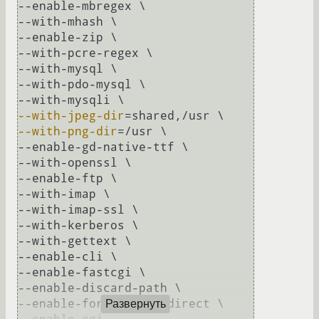
--enable-mbregex \

--with-mhash \

--enable-zip \

--with-pcre-regex \

--with-mysql \

--with-pdo-mysql \

--with-jpeg-dir
--with-png-dir
=/usr \

--enable-gd-native-ttf \

--with-openssl \

--enable-ftp \

--with-imap \

--with-imap-ssl \

--with-kerberos \

--with-gettext \

--enable-cli \

--enable-fastcgi \

--enable-discard-path \

--enable-force-cgi-redirect \

Развернуть