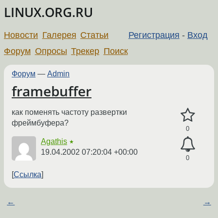
LINUX.ORG.RU
Новости
Галерея
Статьи
Регистрация
-
Вход
Форум
Опросы
Трекер
Поиск
Форум
—
Admin
framebuffer
как поменять частоту развертки
фреймбуфера?
0
Agathis
★
19.04.2002 07:20:04 +00:00
0
Ссылка
←
→