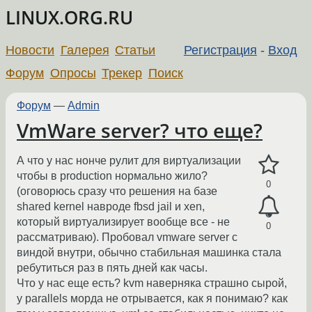
LINUX.ORG.RU
Новости
Галерея
Статьи
Регистрация
-
Вход
Форум
Опросы
Трекер
Поиск
Форум
—
Admin
VmWare server? что еще?
А что у нас нонче рулит для виртуализации
чтобы в production нормально жило?
0
(оговорюсь сразу что решения на базе
shared kernel навроде fbsd jail и xen,
который виртуализирует вообще все - не
0
рассматриваю). Пробовал vmware server с
виндой внутри, обычно стабильная машинка стала
ребутиться раз в пять дней как часы.
Что у нас еще есть? kvm наверняка страшно сырой,
у parallels морда не отрывается, как я понимаю? как