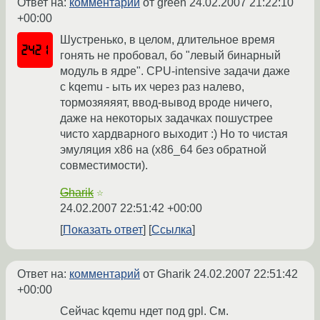
Ответ на:
комментарий
от green
24.02.2007 21:22:10
+00:00
Шустренько, в целом, длительное время
гонять не пробовал, бо "левый бинарный
модуль в ядре". CPU-intensive задачи даже
с kqemu - ыть их через раз налево,
тормозяяяят, ввод-вывод вроде ничего,
даже на некоторых задачках пошустрее
чисто хардварного выходит :) Но то чистая
эмуляция x86 на (x86_64 без обратной
совместимости).
Gharik
☆
24.02.2007 22:51:42 +00:00
Показать ответ
Ссылка
Ответ на:
комментарий
от Gharik
24.02.2007 22:51:42
+00:00
Сейчас kqemu ндет под gpl. См.