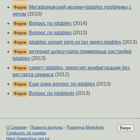
Мегафоновский модем+iptables проблемы с
Форум
нетом
(2010)
Вопрос по iptables
(2014)
Форум
Вопрос по iptables
(2013)
Форум
iptables запрет ping из lan через iptables
(2013)
Форум
интернет шлюз+sams примерные настройки
Форум
iptables
(2013)
скрипт iptables, пересчет конфигурации без
Форум
рестарта сервиса
(2012)
Еще один вопрос по iptables
(2013)
Форум
Вопрос по iptableds
(2013)
Форум
О Сервере
-
Правила форума
-
Разметка Markdown
Вверх
Сообщить об ошибке
https://www.linux.org.ru/