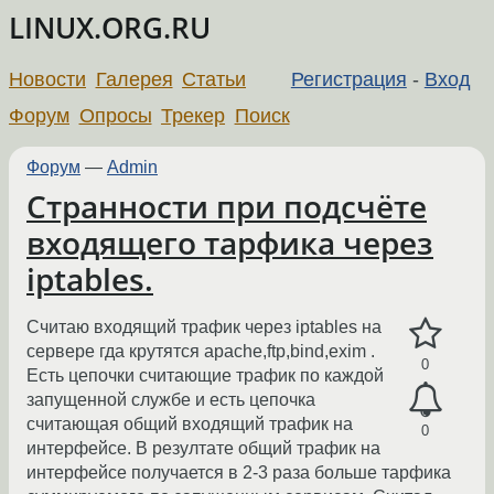
LINUX.ORG.RU
Новости
Галерея
Статьи
Регистрация
-
Вход
Форум
Опросы
Трекер
Поиск
Форум
—
Admin
Странности при подсчёте
входящего тарфика через
iptables.
Считаю входящий трафик через iptables на
сервере гда крутятся apache,ftp,bind,exim .
0
Есть цепочки считающие трафик по каждой
запущенной службе и есть цепочка
считающая общий входящий трафик на
0
интерфейсе. В резултате общий трафик на
интерфейсе получается в 2-3 раза больше тарфика