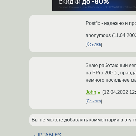
Postfix - надежно и п
anonymous
(
11.04.200
Ссылка
Знаю работающий send
на PPro 200 :) , прав
немного посильнее м
John
(
12.04.2002 12
★
Ссылка
Вы не можете добавлять комментарии в эту т
←
IPTABLES