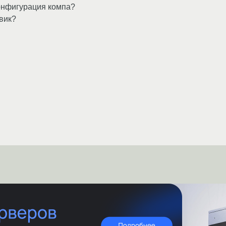
конфигурация компа?
вик?