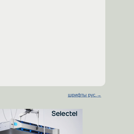
шрифты рус.
→