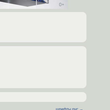
шрифты рус.
→