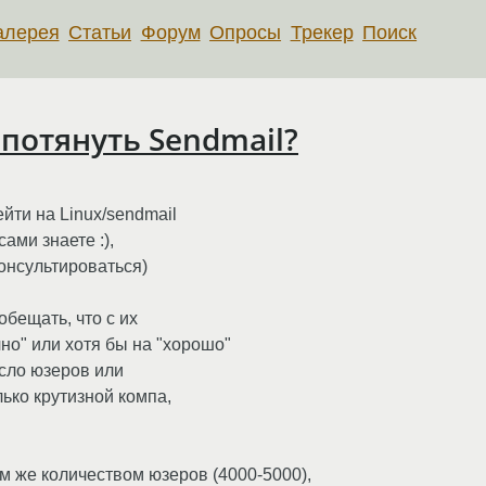
алерея
Статьи
Форум
Опросы
Трекер
Поиск
потянуть Sendmail?
йти на Linux/sendmail
сами знаете :),
онсультироваться)
обещать, что с их
но" или хотя бы на "хорошо"
сло юзеров или
лько крутизной компа,
м же количеством юзеров (4000-5000),