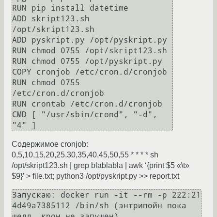
RUN pip install datetime

ADD skript123.sh 
/opt/skript123.sh

ADD pyskript.py /opt/pyskript.py

RUN chmod 0755 /opt/skript123.sh

RUN chmod 0755 /opt/pyskript.py

COPY cronjob /etc/cron.d/cronjob

RUN chmod 0755 
/etc/cron.d/cronjob

RUN crontab /etc/cron.d/cronjob

CMD [ "/usr/sbin/crond", "-d", 
Содержимое cronjob:
0,5,10,15,20,25,30,35,40,45,50,55 * * * * sh
/opt/skript123.sh | grep blablabla | awk ‘{print $5 «\t»
$9}’ > file.txt; python3 /opt/pyskript.py >> report.txt
Запускаю: docker run -it --rm -p 222:21 
4d49a7385112 /bin/sh (энтрипойн пока 