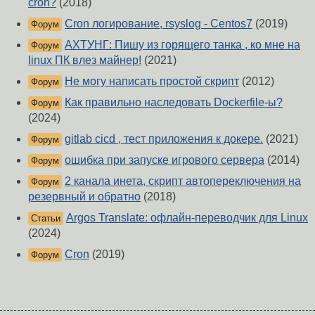
cron?
(2018)
Cron логирование, rsyslog - Centos7
(2019)
Форум
АХТУНГ: Пишу из горящего танка , ко мне на
Форум
linux ПК влез майнер!
(2021)
Не могу написать простой скрипт
(2012)
Форум
Как правильно наследовать Dockerfile-ы?
Форум
(2024)
gitlab cicd , тест приложения к докере.
(2021)
Форум
ошибка при запуске игрового сервера
(2014)
Форум
2 канала инета, скрипт автопереключения на
Форум
резервный и обратно
(2018)
Argos Translate: офлайн-переводчик для Linux
Статьи
(2024)
Cron
(2019)
Форум