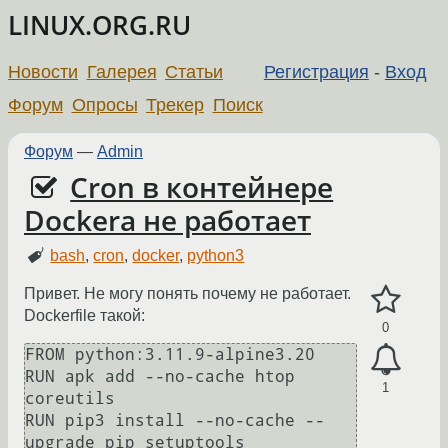
LINUX.ORG.RU
Новости
Галерея
Статьи
Регистрация
-
Вход
Форум
Опросы
Трекер
Поиск
Форум
—
Admin
Cron в контейнере
Dockera не работает
bash
,
cron
,
docker
,
python3
Привет. Не могу понять почему не работает.
Dockerfile такой:
0
FROM python:3.11.9-alpine3.20

RUN apk add --no-cache htop 
1
coreutils 

RUN pip3 install --no-cache --
upgrade pip setuptools
