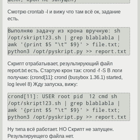
Смотрю crontab -l и вижу что там всё ок, задание
есть.
Выполняю задачу из крона вручную: sh 
/opt/skript123.sh | grep blablabla | 
awk '{print $5 "\t" $9}' > file.txt; 
Скрипт отрабатывает, результирующий файл
report.txt есть. Стартую крон так: crond -f -S В логи
получаю: (crond[11]: crond (busybox 1.36.1) started,
log level 8) Жду запуска, вижу:
crond[11]: USER root pid  12 cmd sh 
/opt/skript123.sh | grep blablabla | 
awk '{print $5 "\t" $9}' > file.txt; 
Ну типа всё работает. НО Скрипт не запущен.
Результируещего файла нет.