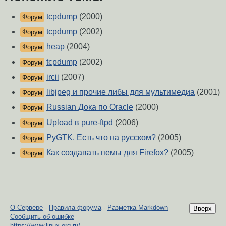
tcpdump
(2000)
Форум
tcpdump
(2002)
Форум
heap
(2004)
Форум
tcpdump
(2002)
Форум
ircii
(2007)
Форум
libjpeg и прочие либы для мультимедиа
(2001)
Форум
Russian Дока по Oracle
(2000)
Форум
Upload в pure-ftpd
(2006)
Форум
PyGTK. Есть что на русском?
(2005)
Форум
Как создавать пемы для Firefox?
(2005)
Форум
О Сервере
-
Правила форума
-
Разметка Markdown
Вверх
Сообщить об ошибке
https://www.linux.org.ru/