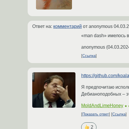
Ответ на:
комментарий
от anonymous
04.03.
«man dash» имелось в
anonymous
(
04.03.202
Ссылка
https://github.com/koa
Я предпочитаю исполь
Дебианоподобных – это
MoldAndLimeHoney
★
Показать ответ
Ссылка
2