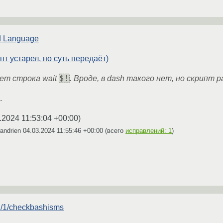
 Language
нт устарел, но суть передаёт)
$!
ет строка wait
. Вроде, в dash такого нет, но скрипт 
.
.2024 11:53:04 +00:00
)
andrien
04.03.2024 11:55:46 +00:00
(всего
исправлений: 1
)
an/1/checkbashisms