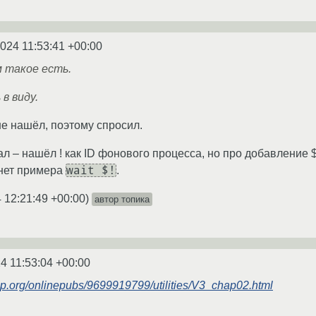
2024 11:53:41 +00:00
 такое есть.
в виду.
не нашёл, поэтому спросил.
 – нашёл ! как ID фонового процесса, но про добавление $
wait $!
 нет примера
.
 12:21:49 +00:00
)
автор топика
4 11:53:04 +00:00
up.org/onlinepubs/9699919799/utilities/V3_chap02.html