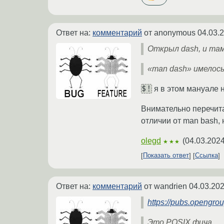
Ответ на:
комментарий
от anonymous
04.03.
Открыл dash, и там
«man dash» имелось 
$!
я в этом мануале 
Внимательно перечитал
отличии от man bash,
olegd
(
04.03.2024
★★★
Показать ответ
Ссылка
Ответ на:
комментарий
от wandrien
04.03.202
https://pubs.opengro
Это POSIX фича.