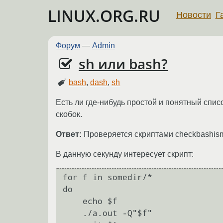
LINUX.ORG.RU
Новости
Г
Форум
—
Admin
sh или bash?
bash
,
dash
,
sh
Есть ли где-нибудь простой и понятный спис
скобок.
Ответ:
Проверяется скриптами checkbashisms 
В данную секунду интересует скрипт:
for f in somedir/*

do

    echo $f

    ./a.out -Q"$f"
