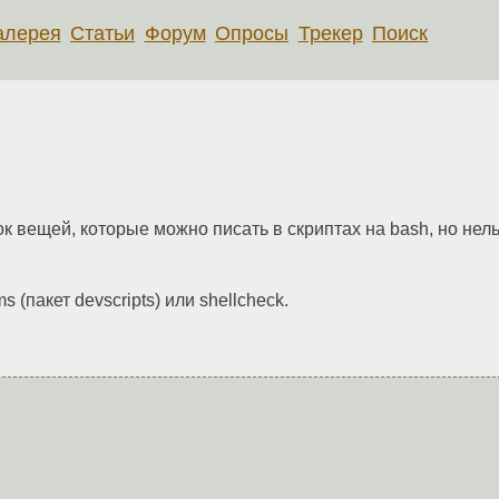
алерея
Статьи
Форум
Опросы
Трекер
Поиск
ок вещей, которые можно писать в скриптах на bash, но не
(пакет devscripts) или shellcheck.