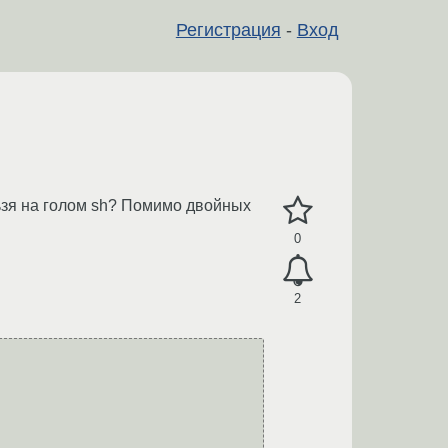
Регистрация
-
Вход
льзя на голом sh? Помимо двойных
0
2