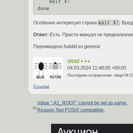
    wait $!

wait $!
Особенно интересует строка
. Врод
Ответ:
Есть. Просто мануал не предназначе
Перемещено hobbit из general
olegd
★★★
04.03.2024 11:48:00 +00:00
Последнее исправление: olegd
04.0
Ссылка
Value ":A1_ROOT" cannot be set as name.
←
Reason: Not POSIX compatible.