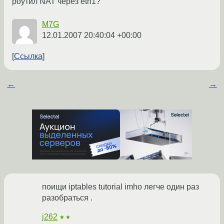
роутил NAT через eth1?
M7G
12.01.2007 20:40:04 +00:00
Ссылка
←
→
поищи iptables tutorial imho легче один раз
разобраться .
j262
★★