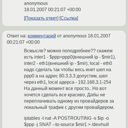
anonymous
18.01.2007 00:21:07 +00:00
Показать ответ
Ссылка
Ответ на:
комментарий
от anonymous
18.01.2007
00:21:07 +00:00
Всмысле? можно поподробнее?? скажем
есть inter1 - $ppp=ppp0(внешний ip - $mir1),
inter2 - eth1(внешний ip - $mir), local - eth0
надо сделать так чтобы весь инет шел на
ppp0 а на адрес 80.3.3.3 допустим, шел
через eth1, local адерса - 192.168.3.1-254
На данный момент все просто.. Но вот
хочется сделать все красиво, Дабы не
переплачивать одному из провайдеров за
локальный трафик с другим провайдером.
iptables -t nat -A POSTROUTING -s $ip -o
$ppp -j SNAT --to-source $mir1 > /dev/null