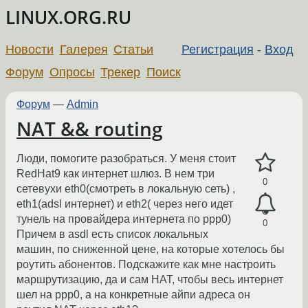
LINUX.ORG.RU
Новости
Галерея
Статьи
Регистрация
-
Вход
Форум
Опросы
Трекер
Поиск
Форум
—
Admin
NAT && routing
Люди, помогите разобраться. У меня стоит
RedHat9 как интернет шлюз. В нем три
0
сетевухи eth0(смотреть в локальную сеть) ,
eth1(adsl интернет) и eth2( через него идет
тунель на провайдера интернета по ppp0)
0
Причем в asdl есть список локальных
машин, по сниженной цене, на которые хотелось бы
роутить абонентов. Подскажите как мне настроить
маршрутизацию, да и сам НАТ, чтобы весь интернет
шел на ppp0, а на конкретные айпи адреса он