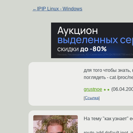
←
IPIP Linux - Windows
для того чтобы знать,
поглядеть - cat /proc/n
grustnoe
(
06.04.20
★★
Ссылка
На тему "как узнает" е
route add default inet_