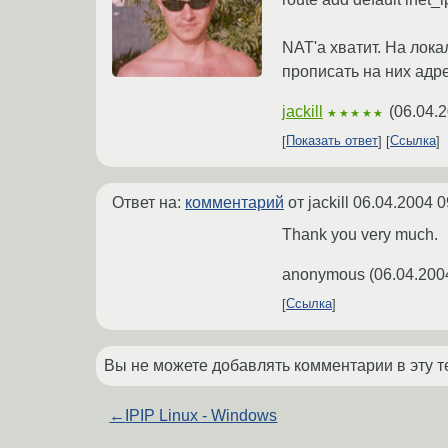
NAT'а хватит. На лок
прописать на них адр
jackill
(
06.04.2
★★★★★
Показать ответ
Ссылка
Ответ на:
комментарий
от jackill
06.04.2004 0
Thank you very much.
anonymous
(
06.04.200
Ссылка
Вы не можете добавлять комментарии в эту т
←
IPIP Linux - Windows