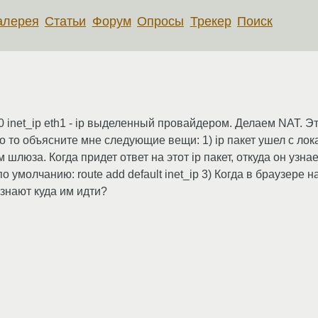
алерея
Статьи
Форум
Опросы
Трекер
Поиск
0.0 inet_ip eth1 - ip выделенный провайдером. Делаем NAT. 
но то объясните мне следующие вещи: 1) ip пакет ушел с л
 шлюза. Когда придет ответ на этот ip пакет, откуда он узн
 умолчанию: route add default inet_ip 3) Когда в браузере
узнают куда им идти?