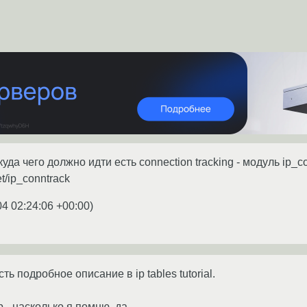
 куда чего должно идти есть connection tracking - модуль ip
et/ip_conntrack
04 02:24:06 +00:00
)
сть подробное описание в ip tables tutorial.
ip - насколько я помню, да.