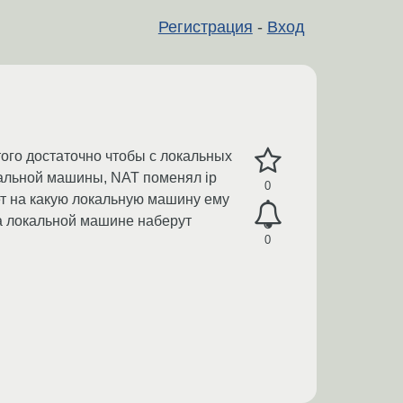
Регистрация
-
Вход
Этого достаточно чтобы с локальных
окальной машины, NAT поменял ip
0
ает на какую локальную машину ему
 на локальной машине наберут
0