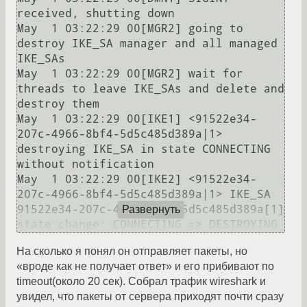
received, shutting down

May  1 03:22:29 00[MGR2] going to 
destroy IKE_SA manager and all managed 
IKE_SAs

May  1 03:22:29 00[MGR2] wait for 
threads to leave IKE_SAs and delete and 
destroy them

May  1 03:22:29 00[IKE1] <91522e34-
207c-4966-8bf4-5d5c485d389a|1> 
destroying IKE_SA in state CONNECTING 
without notification

May  1 03:22:29 00[IKE2] <91522e34-
207c-4966-8bf4-5d5c485d389a|1> IKE_SA 
91522e34-207c-4966-8bf4-5d5c485d389a[1] 
Развернуть
На сколько я понял он отправляет пакеты, но
«вроде как не получает ответ» и его прибивают по
timeout(около 20 сек). Собрал трафик wireshark и
увидел, что пакеты от сервера приходят почти сразу