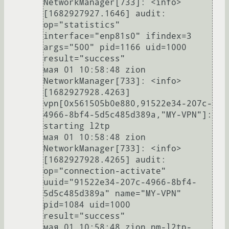
NetworkManager[733]: <info>  
[1682927927.1646] audit: 
op="statistics" 
interface="enp81s0" ifindex=3 
args="500" pid=1166 uid=1000 
result="success"

мая 01 10:58:48 zion 
NetworkManager[733]: <info>  
[1682927928.4263] 
vpn[0x561505b0e880,91522e34-207c-
4966-8bf4-5d5c485d389a,"MY-VPN"]: 
starting l2tp

мая 01 10:58:48 zion 
NetworkManager[733]: <info>  
[1682927928.4265] audit: 
op="connection-activate" 
uuid="91522e34-207c-4966-8bf4-
5d5c485d389a" name="MY-VPN" 
pid=1084 uid=1000 
result="success"

мая 01 10:58:48 zion nm-l2tp-