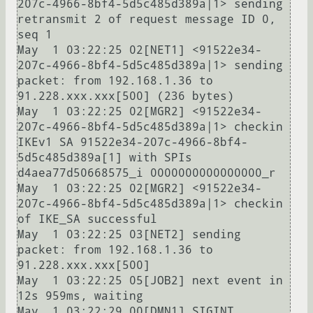
207c-4966-8bf4-5d5c485d389a|1> sending 
retransmit 2 of request message ID 0, 
seq 1

May  1 03:22:25 02[NET1] <91522e34-
207c-4966-8bf4-5d5c485d389a|1> sending 
packet: from 192.168.1.36 to 
91.228.ххх.ххх[500] (236 bytes)

May  1 03:22:25 02[MGR2] <91522e34-
207c-4966-8bf4-5d5c485d389a|1> checkin 
IKEv1 SA 91522e34-207c-4966-8bf4-
5d5c485d389a[1] with SPIs 
d4aea77d50668575_i 0000000000000000_r

May  1 03:22:25 02[MGR2] <91522e34-
207c-4966-8bf4-5d5c485d389a|1> checkin 
of IKE_SA successful

May  1 03:22:25 03[NET2] sending 
packet: from 192.168.1.36 to 
91.228.ххх.ххх[500]

May  1 03:22:25 05[JOB2] next event in 
12s 959ms, waiting

May  1 03:22:29 00[DMN1] SIGINT 