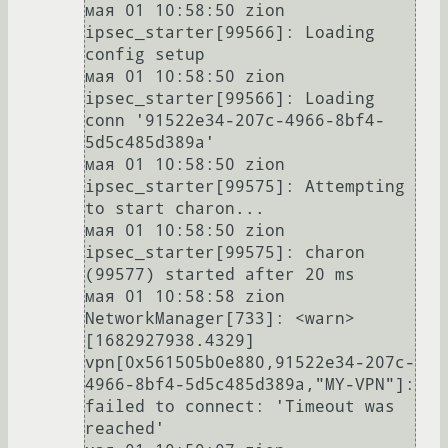
мая 01 10:58:50 zion 
ipsec_starter[99566]: Loading 
config setup

мая 01 10:58:50 zion 
ipsec_starter[99566]: Loading 
conn '91522e34-207c-4966-8bf4-
5d5c485d389a'

мая 01 10:58:50 zion 
ipsec_starter[99575]: Attempting 
to start charon...

мая 01 10:58:50 zion 
ipsec_starter[99575]: charon 
(99577) started after 20 ms

мая 01 10:58:58 zion 
NetworkManager[733]: <warn>  
[1682927938.4329] 
vpn[0x561505b0e880,91522e34-207c-
4966-8bf4-5d5c485d389a,"MY-VPN"]: 
failed to connect: 'Timeout was 
reached'
