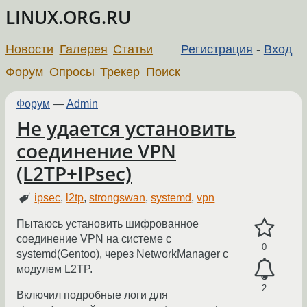
LINUX.ORG.RU
Новости
Галерея
Статьи
Регистрация
-
Вход
Форум
Опросы
Трекер
Поиск
Форум
—
Admin
Не удается установить
соединение VPN
(L2TP+IPsec)
ipsec
,
l2tp
,
strongswan
,
systemd
,
vpn
Пытаюсь установить шифрованное
соединение VPN на системе с
0
systemd(Gentoo), через NetworkManager с
модулем L2TP.
2
Включил подробные логи для