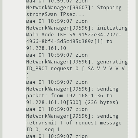
мая 01 10:59:07 zion 
NetworkManager[99607]: Stopping 
strongSwan IPsec...

мая 01 10:59:07 zion 
NetworkManager[99596]: initiating 
Main Mode IKE_SA 91522e34-207c-
4966-8bf4-5d5c485d389a[1] to 
91.228.161.10

мая 01 10:59:07 zion 
NetworkManager[99596]: generating 
ID_PROT request 0 [ SA V V V V V 
]

мая 01 10:59:07 zion 
NetworkManager[99596]: sending 
packet: from 192.168.1.36 to 
91.228.161.10[500] (236 bytes)

мая 01 10:59:07 zion 
NetworkManager[99596]: sending 
retransmit 1 of request message 
ID 0, seq 1

мая 01 10:59:07 zion 