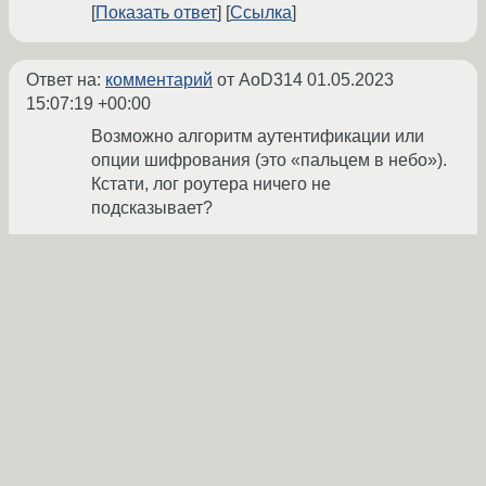
Показать ответ
Ссылка
Ответ на:
комментарий
от AoD314
01.05.2023
15:07:19 +00:00
Возможно алгоритм аутентификации или
опции шифрования (это «пальцем в небо»).
Кстати, лог роутера ничего не
подсказывает?
В той теме у ТС в конфиге оказался
параметр необходимый для сервера и
ненужный клиенту. Не понятно как он там
NetworkManager
оказался: у него через
VPN
автоматом работал
. Без
NetworkManager
возникла проблема.
master_0K
★
01.05.2023 15:32:04 +00:00
Ссылка