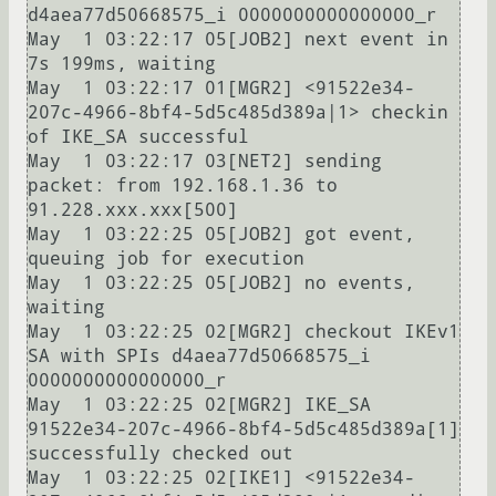
d4aea77d50668575_i 0000000000000000_r

May  1 03:22:17 05[JOB2] next event in 
7s 199ms, waiting

May  1 03:22:17 01[MGR2] <91522e34-
207c-4966-8bf4-5d5c485d389a|1> checkin 
of IKE_SA successful

May  1 03:22:17 03[NET2] sending 
packet: from 192.168.1.36 to 
91.228.ххх.ххх[500]

May  1 03:22:25 05[JOB2] got event, 
queuing job for execution

May  1 03:22:25 05[JOB2] no events, 
waiting

May  1 03:22:25 02[MGR2] checkout IKEv1 
SA with SPIs d4aea77d50668575_i 
0000000000000000_r

May  1 03:22:25 02[MGR2] IKE_SA 
91522e34-207c-4966-8bf4-5d5c485d389a[1] 
successfully checked out

May  1 03:22:25 02[IKE1] <91522e34-