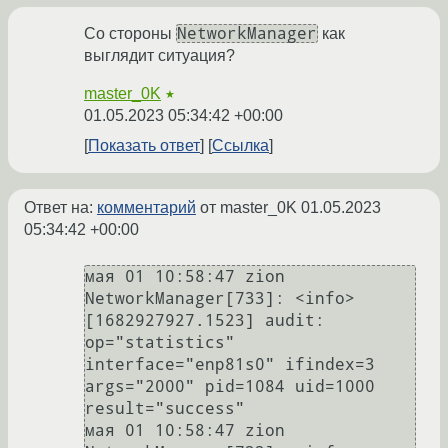
NetworkManager
Со стороны
как
выглядит ситуация?
master_0K
★
01.05.2023 05:34:42 +00:00
Показать ответ
Ссылка
Ответ на:
комментарий
от master_0K
01.05.2023
05:34:42 +00:00
мая 01 10:58:47 zion 
NetworkManager[733]: <info>  
[1682927927.1523] audit: 
op="statistics" 
interface="enp81s0" ifindex=3 
args="2000" pid=1084 uid=1000 
result="success"

мая 01 10:58:47 zion 