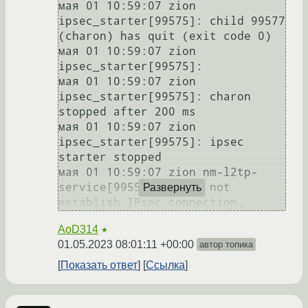
мая 01 10:59:07 zion 
ipsec_starter[99575]: child 99577 
(charon) has quit (exit code 0)

мая 01 10:59:07 zion 
ipsec_starter[99575]: 

мая 01 10:59:07 zion 
ipsec_starter[99575]: charon 
stopped after 200 ms

мая 01 10:59:07 zion 
ipsec_starter[99575]: ipsec 
starter stopped

мая 01 10:59:07 zion nm-l2tp-
service[99556]: Could not 
Развернуть
AoD314
★
01.05.2023 08:01:11 +00:00
автор топика
Показать ответ
Ссылка