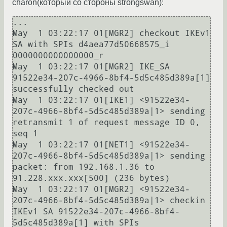
charon(который со стороны strongswan):
...

May  1 03:22:17 01[MGR2] checkout IKEv1 
SA with SPIs d4aea77d50668575_i 
0000000000000000_r

May  1 03:22:17 01[MGR2] IKE_SA 
91522e34-207c-4966-8bf4-5d5c485d389a[1] 
successfully checked out

May  1 03:22:17 01[IKE1] <91522e34-
207c-4966-8bf4-5d5c485d389a|1> sending 
retransmit 1 of request message ID 0, 
seq 1

May  1 03:22:17 01[NET1] <91522e34-
207c-4966-8bf4-5d5c485d389a|1> sending 
packet: from 192.168.1.36 to 
91.228.ххх.ххх[500] (236 bytes)

May  1 03:22:17 01[MGR2] <91522e34-
207c-4966-8bf4-5d5c485d389a|1> checkin 
IKEv1 SA 91522e34-207c-4966-8bf4-
5d5c485d389a[1] with SPIs 