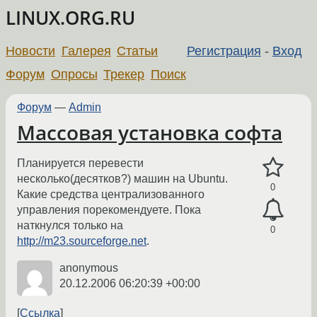
LINUX.ORG.RU
Новости
Галерея
Статьи
Регистрация
-
Вход
Форум
Опросы
Трекер
Поиск
Форум
—
Admin
Массовая установка софта
Планируется перевести
несколько(десятков?) машин на Ubuntu.
0
Какие средства централизованного
управления порекомендуете. Пока
наткнулся только на
0
http://m23.sourceforge.net
.
anonymous
20.12.2006 06:20:39 +00:00
Ссылка