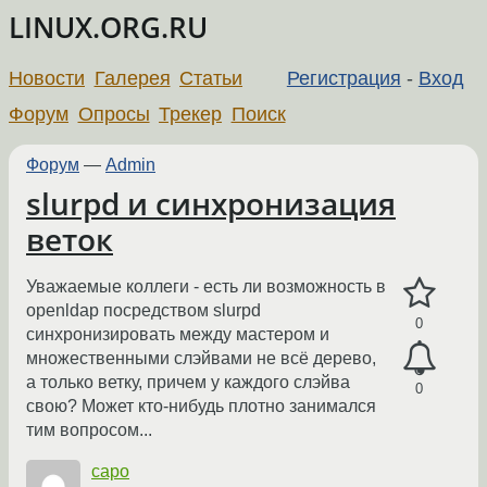
LINUX.ORG.RU
Новости
Галерея
Статьи
Регистрация
-
Вход
Форум
Опросы
Трекер
Поиск
Форум
—
Admin
slurpd и синхронизация
веток
Уважаемые коллеги - есть ли возможность в
openldap посредством slurpd
0
синхронизировать между мастером и
множественными слэйвами не всё дерево,
а только ветку, причем у каждого слэйва
0
свою? Может кто-нибудь плотно занимался
тим вопросом...
capo