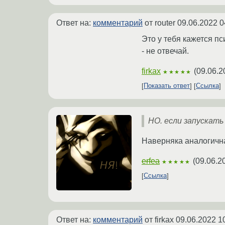
Ответ на:
комментарий
от router
09.06.2022 0
Это у тебя кажется п
- не отвечай.
firkax
(
09.06.2
★★★★★
Показать ответ
Ссылка
НО. если запускать 
Наверняка аналогичн
erfea
(
09.06.2
★★★★★
Ссылка
Ответ на:
комментарий
от firkax
09.06.2022 1