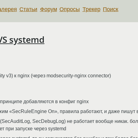
алерея
Статьи
Форум
Опросы
Трекер
Поиск
VS systemd
y v3) к nginx (через modsecurity-nginx connector)
в принципе добавляются в конфиг nginx
жим «SecRuleEngine On», правила работают, и даже пишут в 
(SecAuditLog, SecDebugLog) не работает вообще никак. бол
ает при запуске через systemd