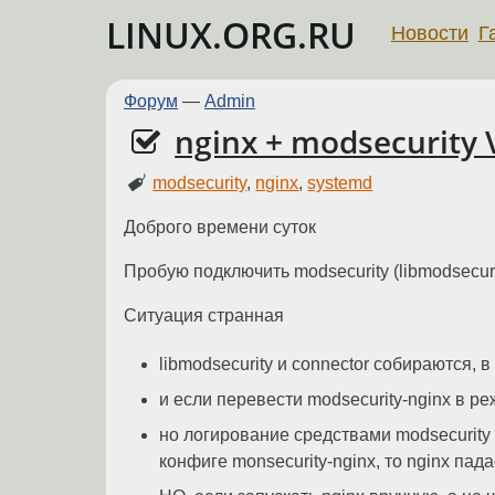
LINUX.ORG.RU
Новости
Г
Форум
—
Admin
nginx + modsecurity 
modsecurity
,
nginx
,
systemd
Доброго времени суток
Пробую подключить modsecurity (libmodsecurit
Ситуация странная
libmodsecurity и connector собираются, 
и если перевести modsecurity-nginx в ре
но логирование средствами modsecurity 
конфиге monsecurity-nginx, то nginx пад