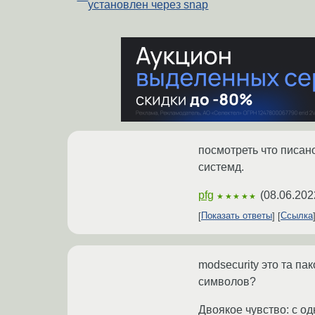
установлен через snap
посмотреть что писано
системд.
pfg
(
08.06.202
★★★★★
Показать ответы
Ссылка
modsecurity это та п
символов?
Двоякое чувство: с о