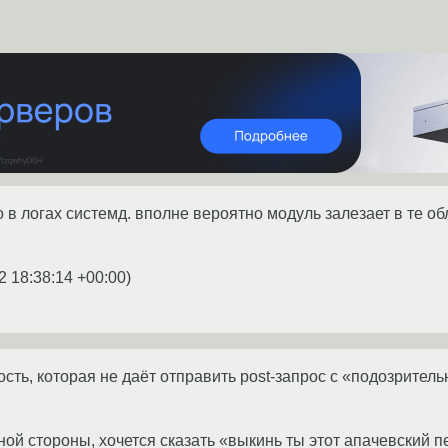
 в логах системд. вполне вероятно модуль залезает в те о
2 18:38:14 +00:00
)
акость, которая не даёт отправить post-запрос с «подозрит
дной стороны, хочется сказать «выкинь ты этот апачевский 