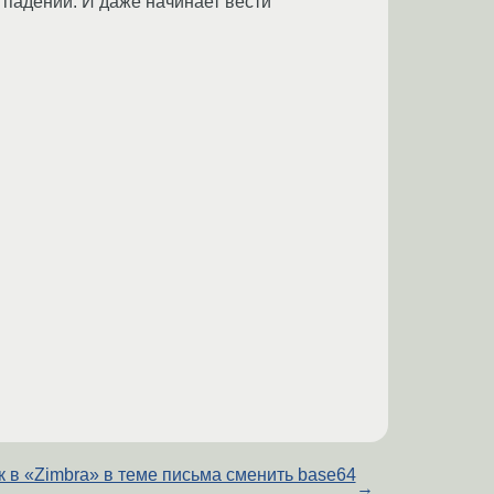
з падений. И даже начинает вести
к в «Zimbra» в теме письма сменить base64
→