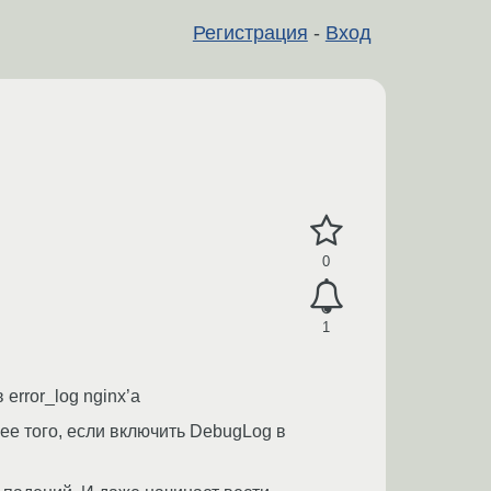
Регистрация
-
Вход
0
1
error_log nginx’а
ее того, если включить DebugLog в