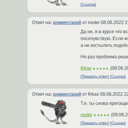
Ссылка
Ответ на:
комментарий
от router
08.06.2022 2
Да не, я в курсе что 
посочувствую. Если ж
а не костылить подоб
Но раз проблема реше
firkax
(
08.06.2
★★★★★
Показать ответ
Ссылка
Ответ на:
комментарий
от firkax
08.06.2022 2
Т.е. ты снова притащ
router
(
09.06.2
★★★★★
Показать ответ
Ссылка