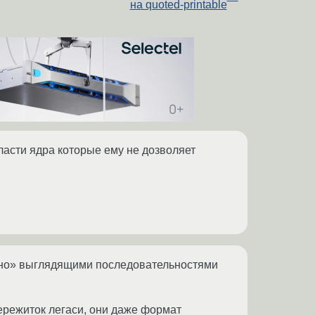
на quoted-printable
бласти ядра которые ему не дозволяет
ельно» выглядящими последовательностями
пережиток легаси, они даже формат