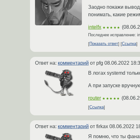
Заодно покажи выво
понимать, какие режи
intelfx
(
08.06.
★★★★★
Последнее исправление: in
Показать ответ
Ссылка
Ответ на:
комментарий
от pfg
08.06.2022 18:
В логах systemd тольк
А при запуске вручну
router
(
08.06.2
★★★★★
Ссылка
Ответ на:
комментарий
от firkax
08.06.2022 1
Я помню, что ты фана