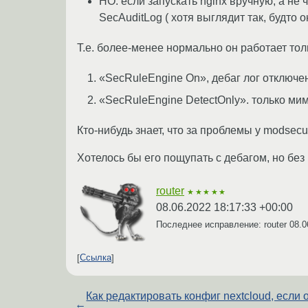
НО. если запускать nginx вручную, а не 
SecAuditLog ( хотя выглядит так, будто 
Т.е. более-менее нормально он работает тол
«SecRuleEngine On», дебаг лог отключен
«SecRuleEngine DetectOnly». только мим
Кто-нибудь знает, что за проблемы у modsecur
Хотелось бы его пощупать с дебагом, но бе
router
★★★★★
08.06.2022 18:17:33 +00:00
Последнее исправление: router
08.0
Ссылка
Как редактировать конфиг nextcloud, если 
←