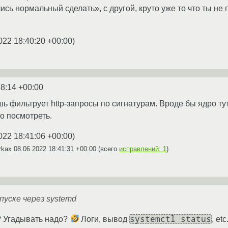
ись нормальный сделать», с другой, круто уже то что ты не
022 18:40:20 +00:00
)
38:14 +00:00
ь фильтрует http-запросы по сигнатурам. Вроде бы ядро тут
о посмотреть.
022 18:41:06 +00:00
)
irkax
08.06.2022 18:41:31 +00:00
(всего
исправлений: 1
)
пуске через systemd
systemctl status
? Угадывать надо?
Логи, вывод
, etc