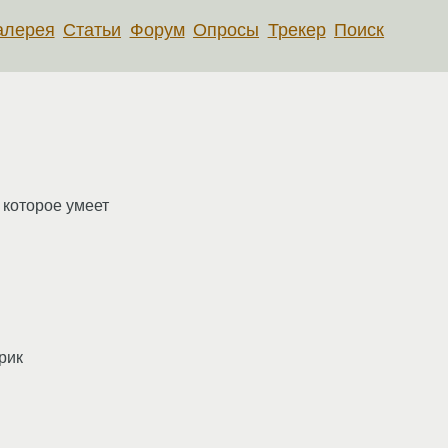
алерея
Статьи
Форум
Опросы
Трекер
Поиск
 которое умеет
рик