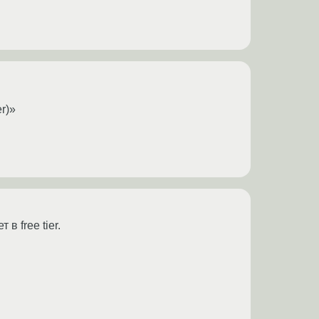
er)»
в free tier.