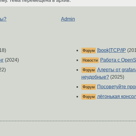
ему. Тема перемещена в архив.
ры?
Admin
18)
[book]TCP/IP
(201
Форум
нг
(2024)
Работа с OpenSt
Новости
22)
Алерты от grafana
Форум
неудобные?
(2025)
Посоветуйте про
Форум
лёгонькая консо
Форум