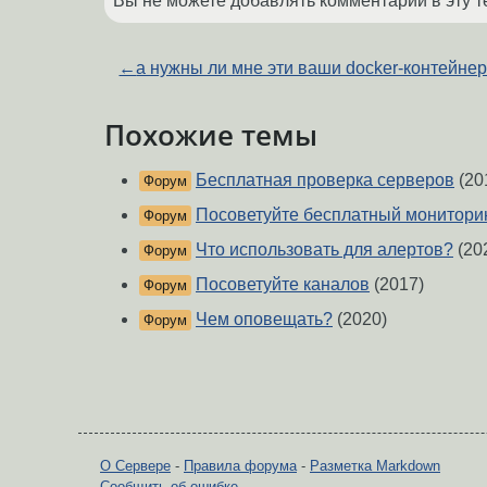
Вы не можете добавлять комментарии в эту т
←
а нужны ли мне эти ваши docker-контейне
Похожие темы
Бесплатная проверка серверов
(20
Форум
Посоветуйте бесплатный монитори
Форум
Что использовать для алертов?
(20
Форум
Посоветуйте каналов
(2017)
Форум
Чем оповещать?
(2020)
Форум
О Сервере
-
Правила форума
-
Разметка Markdown
Сообщить об ошибке