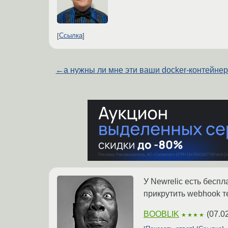
Ссылка
←
а нужны ли мне эти ваши docker-контейне
У Newrelic есть беспл
прикрутить webhook те
BOOBLIK
(
07.0
★★★★