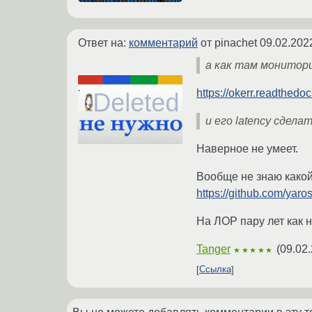
Ответ на:
комментарий
от pinachet
09.02.202
а как там монитор
https://okerr.readthedoc
и его latency сдела
Наверное не умеет.
Вообще не знаю какой 
https://github.com/yaros
На ЛОР пару лет как н
Tanger
(
09.02.
★★★★★
Ссылка