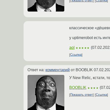
Показать ответ
Ссылка
классическое «дёшево
у uptimerobot есть инт
aol
(
07.02.202
★★★★★
Ссылка
Ответ на:
комментарий
от BOOBLIK
07.02.20
У New Relic, кстати, т
BOOBLIK
(
07.0
★★★★
Показать ответ
Ссылка