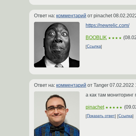
Ответ на:
комментарий
от pinachet
08.02.202
https://newrelic.com/
BOOBLIK
(
08.0
★★★★
Ссылка
Ответ на:
комментарий
от Tanger
07.02.2022 
а как там мониторинг п
pinachet
(
09.0
★★★★★
Показать ответ
Ссылка