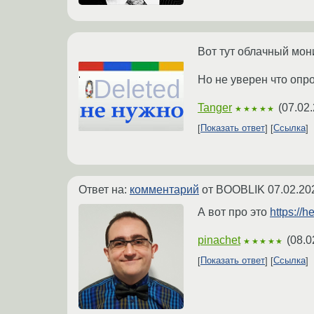
Вот тут облачный мон
Но не уверен что опро
Tanger
(
07.02.
★★★★★
Показать ответ
Ссылка
Ответ на:
комментарий
от BOOBLIK
07.02.20
А вот про это
https://h
pinachet
(
08.0
★★★★★
Показать ответ
Ссылка