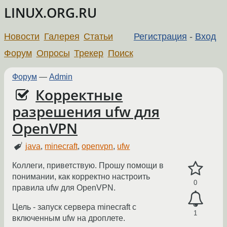
LINUX.ORG.RU
Новости
Галерея
Статьи
Регистрация
-
Вход
Форум
Опросы
Трекер
Поиск
Форум
—
Admin
Корректные
разрешения ufw для
OpenVPN
java
,
minecraft
,
openvpn
,
ufw
Коллеги, приветствую. Прошу помощи в
понимании, как корректно настроить
0
правила ufw для OpenVPN.
Цель - запуск сервера minecraft с
1
включенным ufw на дроплете.