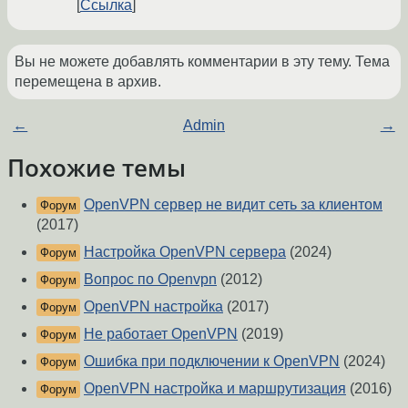
Ссылка
Вы не можете добавлять комментарии в эту тему. Тема
перемещена в архив.
←
Admin
→
Похожие темы
OpenVPN сервер не видит сеть за клиентом
Форум
(2017)
Настройка OpenVPN сервера
(2024)
Форум
Вопрос по Openvpn
(2012)
Форум
OpenVPN настройка
(2017)
Форум
Не работает OpenVPN
(2019)
Форум
Ошибка при подключении к OpenVPN
(2024)
Форум
OpenVPN настройка и маршрутизация
(2016)
Форум