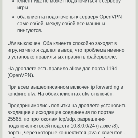
клиент №2 не может подключиться к серверу
игры;
оба клиента подключены к серверу OpenVPN
само собой, между собой все машины
пингуются.
Ufw выключен: Оба клиента спокойно заходят в
игру, из чего я сделал вывод, что проблема именно
в установке правильных правил в файерволле.
На дроплете есть правило allow для порта 1194
(OpenVPN).
При всём вышеописанном включён ip forwarding в
конфиге ufw. На обоих клиентах ufw отключён.
Предпринимались попытки на дроплете установить
входящие и исходящие соединения по портам
25565, по протоколам tcp/udp, разрешения
подключения всей подсети 10.8.0.0/24 (также /8),
порты, через которые коннектится java с клиентов -