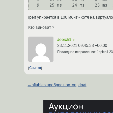
iperf упирается в 100 мбит - хотя на виртуало
Кто виноват ?
Jopich1
☆
23.11.2021 09:45:38 +00:00
Последнее исправление: Jopich1
23
Ссылка
←
nftables проброс портов, dnat