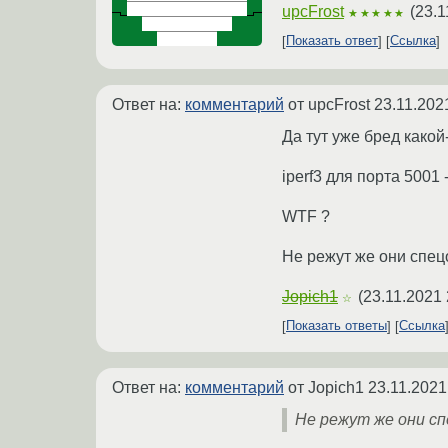
upcFrost
(
23.1
★★★★★
Показать ответ
Ссылка
Ответ на:
комментарий
от upcFrost
23.11.202
Да тут уже бред какой
iperf3 для порта 5001 
WTF ?
Не режут же они спецо
Jopich1
(
23.11.2021 
☆
Показать ответы
Ссылка
Ответ на:
комментарий
от Jopich1
23.11.2021
Не режут же они спе