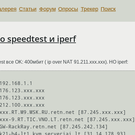
алерея
Статьи
Форум
Опросы
Трекер
Поиск
 speedtest и iperf
 все OK: 400мбит ( ip over NAT 91.211.xxx.xxx). НО iperf: