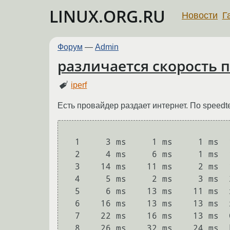
LINUX.ORG.RU
Новости
Г
Форум
—
Admin
различается скорость по
iperf
Есть провайдер раздает интернет. По speedtest
  1     3 ms     1 ms     1 ms  192.168.1.1

  2     4 ms     6 ms     1 ms  176.123.xxx.xxx

  3    14 ms    11 ms     2 ms  176.123.xxx.xxx

  4     5 ms     2 ms     3 ms  212.100.xxx.xxx

  5     6 ms    13 ms    11 ms  xxx.RT.M9.MSK.RU.retn.net [87.245.xxx.xxx]

  6    16 ms    13 ms    13 ms  xxx-9.RT.TIC.VNO.LT.retn.net [87.245.xxx.xxx]

  7    22 ms    16 ms    13 ms  GW-RackRay.retn.net [87.245.242.134]

  8    26 ms    32 ms    24 ms  k21-b4-lt1.kvm.serveriai.lt [31.14.178.93]
