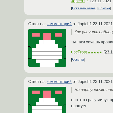
Jopich1
(
23.11.2021 
☆
Показать ответ
Ссылка
Ответ на:
комментарий
от Jopich1
23.11.2021
Как уличить подлец
ты таки хочешь прова
upcFrost
(
23.1
★★★★★
Ссылка
Ответ на:
комментарий
от Jopich1
23.11.2021
На виртуалочке нас
впн это сразу минус п
прожует