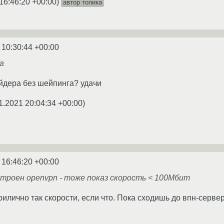
16:46:20 +00:00
)
автор топика
 10:30:44 +00:00
а
йдера без шейпинга? удачи
1.2021 20:04:34 +00:00
)
 16:46:20 +00:00
троен openvpn - тоже показ скорость < 100Мбит
рилично так скорости, если что. Пока сходишь до впн-серве