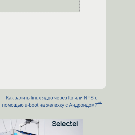
Как залить linux ядро через ftp или NFS с
→
помощью u-boot на желехку с Андроидом?