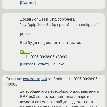
Ссылка
Добавь опции в "/etc/ppp/peers/*
"pty "pptp 10.0.0.1 (ip прова) --nolaunchpppd"
persist
Все будет поднимается автоматом
I3rain
★
11.11.2006 00:28:05 +00:00
Показать ответ
Ссылка
Ответ на:
комментарий
от I3rain
11.11.2006 00:28:05
+00:00
да вообще-то я пересобрал ядро, выкинул и
PPP всё левое, оставив только mppe и
async. и вот уже второй день держит пптп,