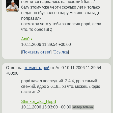
помнится нарвались на похожий баг. :-/
багу этому уже черти сколько лет и только
недавно (буквально пару месяцев назад)
поправили.
посмотри чего у тебя за версия pppd, если
что, то обнови! ;)
Ant0
★
10.11.2006 11:39:54 +00:00
Показать ответ
Ссылка
Ответ на:
комментарий
от Ant0
10.11.2006 11:39:54
+00:00
pppd качал последний. 2.4.4, pptp самый
свежий, ядро 2.6.18... хз что. можешь фрю
накатить?
Shinkei_aka_HepB
10.11.2006 13:03:00 +00:00
автор топика