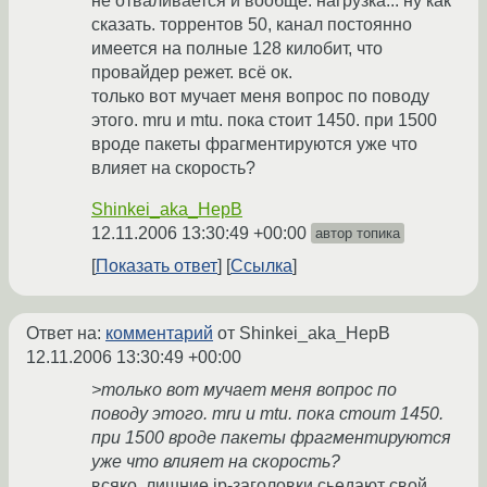
не отваливается и вообще. нагрузка... ну как
сказать. торрентов 50, канал постоянно
имеется на полные 128 килобит, что
провайдер режет. всё ок.
только вот мучает меня вопрос по поводу
этого. mru и mtu. пока стоит 1450. при 1500
вроде пакеты фрагментируются уже что
влияет на скорость?
Shinkei_aka_HepB
12.11.2006 13:30:49 +00:00
автор топика
Показать ответ
Ссылка
Ответ на:
комментарий
от Shinkei_aka_HepB
12.11.2006 13:30:49 +00:00
>только вот мучает меня вопрос по
поводу этого. mru и mtu. пока стоит 1450.
при 1500 вроде пакеты фрагментируются
уже что влияет на скорость?
всяко. лишние ip-заголовки сьедают свой