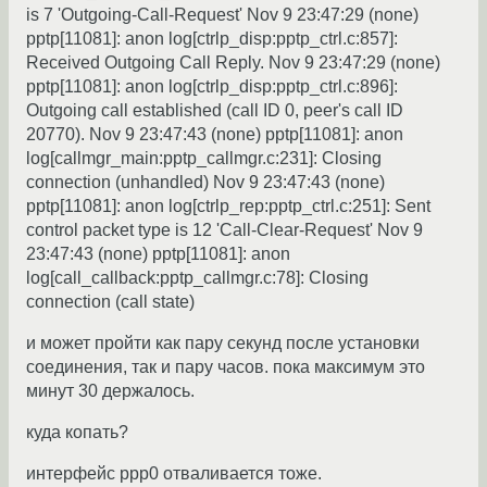
is 7 'Outgoing-Call-Request' Nov 9 23:47:29 (none)
pptp[11081]: anon log[ctrlp_disp:pptp_ctrl.c:857]:
Received Outgoing Call Reply. Nov 9 23:47:29 (none)
pptp[11081]: anon log[ctrlp_disp:pptp_ctrl.c:896]:
Outgoing call established (call ID 0, peer's call ID
20770). Nov 9 23:47:43 (none) pptp[11081]: anon
log[callmgr_main:pptp_callmgr.c:231]: Closing
connection (unhandled) Nov 9 23:47:43 (none)
pptp[11081]: anon log[ctrlp_rep:pptp_ctrl.c:251]: Sent
control packet type is 12 'Call-Clear-Request' Nov 9
23:47:43 (none) pptp[11081]: anon
log[call_callback:pptp_callmgr.c:78]: Closing
connection (call state)
и может пройти как пару секунд после установки
соединения, так и пару часов. пока максимум это
минут 30 держалось.
куда копать?
интерфейс ppp0 отваливается тоже.