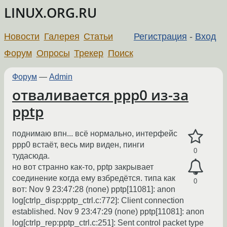
LINUX.ORG.RU
Новости
Галерея
Статьи
Регистрация
-
Вход
Форум
Опросы
Трекер
Поиск
Форум
—
Admin
отваливается ppp0 из-за
pptp
поднимаю впн... всё нормально, интерфейс
ppp0 встаёт, весь мир виден, пинги
0
тудасюда.
но вот странно как-то, pptp закрывает
соединение когда ему взбредётся. типа как
0
вот: Nov 9 23:47:28 (none) pptp[11081]: anon
log[ctrlp_disp:pptp_ctrl.c:772]: Client connection
established. Nov 9 23:47:29 (none) pptp[11081]: anon
log[ctrlp_rep:pptp_ctrl.c:251]: Sent control packet type