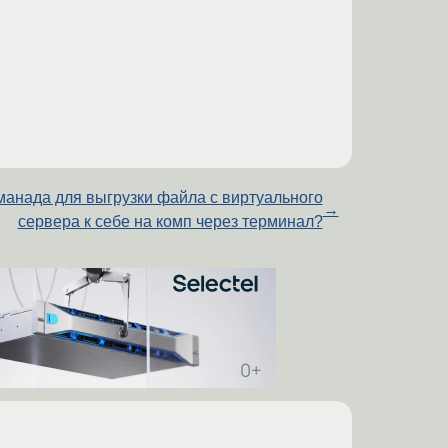
манада для выгрузки файла с виртуального
→
сервера к себе на комп через терминал?