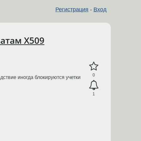
Регистрация
-
Вход
атам X509
0
дствие иногда блокируются учетки
1