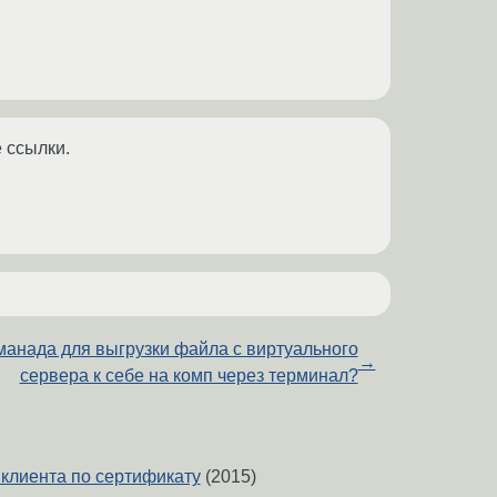
е ссылки.
манада для выгрузки файла с виртуального
→
сервера к себе на комп через терминал?
клиента по сертификату
(2015)