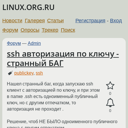
LINUX.ORG.RU
Новости
Галерея
Статьи
Регистрация
-
Вход
Форум
Опросы
Трекер
Поиск
Форум
—
Admin
ssh авторизация по ключу -
странный БАГ
publickey
,
ssh
Нашел странный баг, когда запускаю ssh
клиент с авторизацией по ключу, и при этом
0
в папке .ssh есть одноименный публичный
ключ, но с другим отпечатком, то
авторизация не проходит .
0
Решение, чтоб НЕ БЫЛО одноименного публичного
ключа с другим отпечатком.