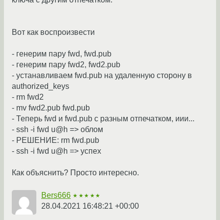
Вот как воспроизвести
- генерим пару fwd, fwd.pub
- генерим пару fwd2, fwd2.pub
- устанавливаем fwd.pub на удаленную сторону в
authorized_keys
- rm fwd2
- mv fwd2.pub fwd.pub
- Теперь fwd и fwd.pub с разным отпечатком, иии...
- ssh -i fwd u@h => облом
- РЕШЕНИЕ: rm fwd.pub
- ssh -i fwd u@h => успех
Как объяснить? Просто интересно.
Bers666
★★★★★
28.04.2021 16:48:21 +00:00