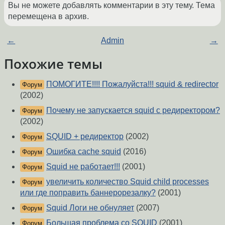
Вы не можете добавлять комментарии в эту тему. Тема
перемещена в архив.
←
Admin
→
Похожие темы
ПОМОГИТЕ!!!! Пожалуйста!!! squid & redirector
Форум
(2002)
Почему не запускается squid с редиректором?
Форум
(2002)
SQUID + редиректор
(2002)
Форум
Ошибка cache squid
(2016)
Форум
Squid не работает!!!
(2001)
Форум
увеличить количество Squid child processes
Форум
или где поправить баннерорезалку?
(2001)
Squid Логи не обнуляет
(2007)
Форум
Большая проблема со SQUID
(2001)
Форум