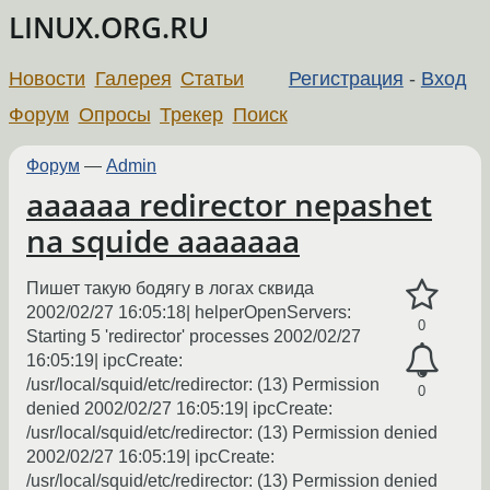
LINUX.ORG.RU
Новости
Галерея
Статьи
Регистрация
-
Вход
Форум
Опросы
Трекер
Поиск
Форум
—
Admin
aaaaaa redirector nepashet
na squide aaaaaaa
Пишет такую бодягу в логах сквида
2002/02/27 16:05:18| helperOpenServers:
0
Starting 5 'redirector' processes 2002/02/27
16:05:19| ipcCreate:
/usr/local/squid/etc/redirector: (13) Permission
0
denied 2002/02/27 16:05:19| ipcCreate:
/usr/local/squid/etc/redirector: (13) Permission denied
2002/02/27 16:05:19| ipcCreate:
/usr/local/squid/etc/redirector: (13) Permission denied