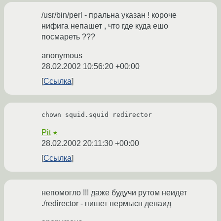
/usr/bin/perl - пральна указан ! короче
нифига непашет , что где куда ешо
посмареть ???
anonymous
28.02.2002 10:56:20 +00:00
Ссылка
Pit
★
28.02.2002 20:11:30 +00:00
Ссылка
непомогло !!! даже будучи рутом неидет
./redirector - пишет пермысн денаид