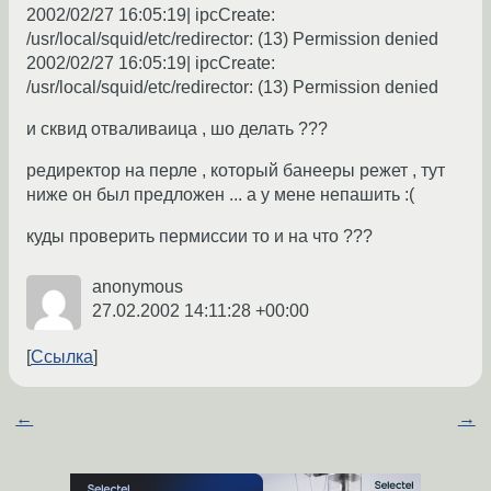
2002/02/27 16:05:19| ipcCreate:
/usr/local/squid/etc/redirector: (13) Permission denied
2002/02/27 16:05:19| ipcCreate:
/usr/local/squid/etc/redirector: (13) Permission denied
и сквид отваливаица , шо делать ???
редиректор на перле , который банееры режет , тут
ниже он был предложен ... а у мене непашить :(
куды проверить пермиссии то и на что ???
anonymous
27.02.2002 14:11:28 +00:00
Ссылка
←
→