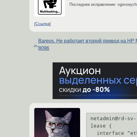
Последнее исправление: vgovseyc
Ссылка
Bareos. Не работает второй привод на HP
←
8096
netadmin@rd-sv-
lease {

  interface "eth0";
