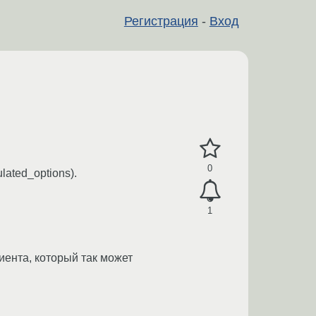
Регистрация
-
Вход
0
lated_options).
1
лиента, который так может