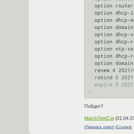
  option routers 10.67.1.254;

  option dhcp-lease-time 90060;

  option dhcp-message-type 5;

  option domain-name-servers 10.67.0.4,10.67.0.3;

  option dhcp-server-identifier 10.67.0.4;

  option dhcp-renewal-time 45030;

  option ntp-servers 10.67.0.4;

  option dhcp-rebinding-time 78802;

  option domain-name "domain.com";

  renew 4 2021/04/01 20:15:02;

  rebind 5 2021/04/02 06:51:56;

  expire 5 2021/04/02 09:59:34;

Пойдет?
MarchTomCat
(
01.04.2
Показать ответ
Ссылка