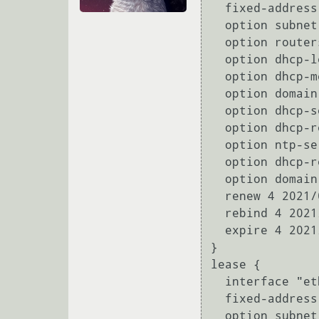
  fixed-address 10.67.0.13;

  option subnet-mask 255.255.240.0;

  option routers 10.67.1.254;

  option dhcp-lease-time 90060;

  option dhcp-message-type 5;

  option domain-name-servers 10.67.0.4,10.67.0.3;

  option dhcp-server-identifier 10.67.0.4;

  option dhcp-renewal-time 45030;

  option ntp-servers 10.67.0.4;

  option dhcp-rebinding-time 78802;

  option domain-name "domain.com";

  renew 4 2021/04/01 08:58:30;

  rebind 4 2021/04/01 08:58:30;

  expire 4 2021/04/01 08:58:30;

}

lease {

  interface "eth0";

  fixed-address 10.67.0.13;

  option subnet-mask 255.255.240.0;
