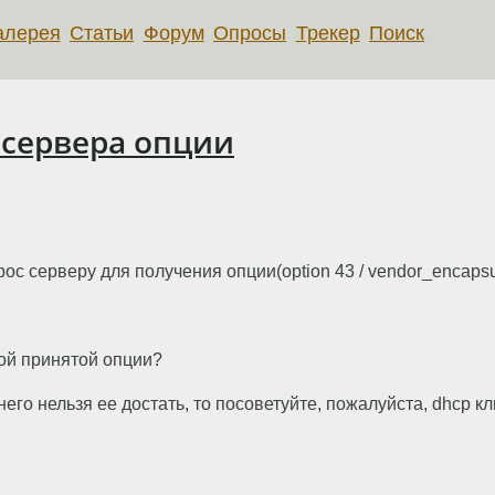
алерея
Статьи
Форум
Опросы
Трекер
Поиск
 сервера опции
ос серверу для получения опции(option 43 / vendor_encapsu
той принятой опции?
 него нельзя ее достать, то посоветуйте, пожалуйста, dhcp к