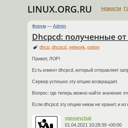
LINUX.ORG.RU
Новости
Г
Форум
—
Admin
Dhcpcd: полученные от
dhcp
,
dhcpcd
,
network
,
option
Привет, ЛОР!
Есть клиент dhcpcd, который отправляет запр
Сервер успешно эту опцию возвращает.
Вопрос: где теперь можно найти значение э
Если dhcpcd эту опцию никак не хранит, и из
vgovseychuk
01.04.2021 10:28:39 +00:00