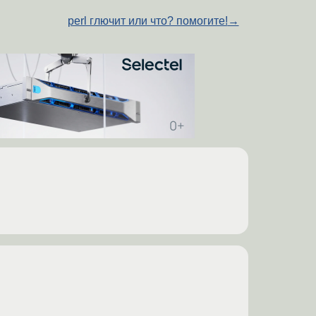
perl глючит или что? помогите!
→