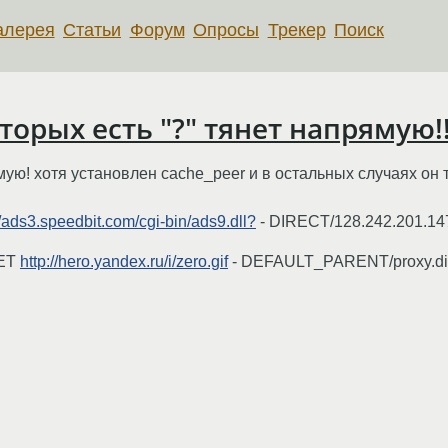
алерея
Статьи
Форум
Опросы
Трекер
Поиск
оторых есть "?" тянет напрямую!!
мую! хотя установлен cache_peer и в остальных случаях он т
//ads3.speedbit.com/cgi-bin/ads9.dll?
- DIRECT/128.242.201.147
GET
http://hero.yandex.ru/i/zero.gif
- DEFAULT_PARENT/proxy.divo