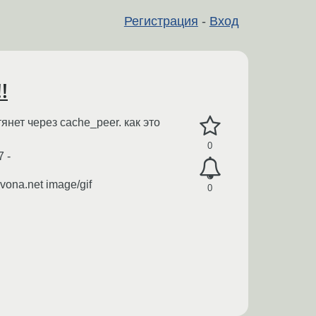
Регистрация
-
Вход
!
янет через cache_peer. как это
0
 -
na.net image/gif
0