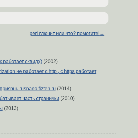
perl глючит или что? помогите!
→
к работает сквид:((
(2002)
ization не работает с http , с https работает
риязнь rusnano.fizteh.ru
(2014)
батывает часть странички
(2010)
ны
(2013)