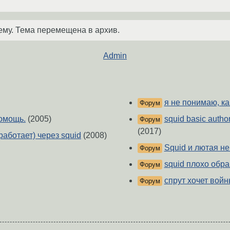
ему. Тема перемещена в архив.
Admin
я не понимаю, ка
Форум
омощь.
(2005)
squid basic author
Форум
(2017)
 работает) через squid
(2008)
Squid и лютая неп
Форум
squid плохо обра
Форум
спрут хочет вой
Форум