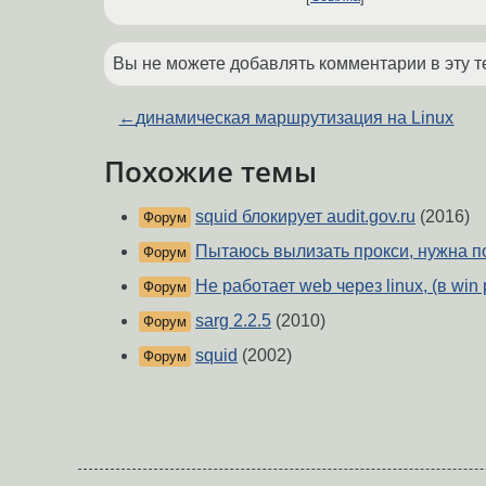
Вы не можете добавлять комментарии в эту т
←
динамическая маршрутизация на Linux
Похожие темы
squid блокирует audit.gov.ru
(2016)
Форум
Пытаюсь вылизать прокси, нужна п
Форум
Не работает web через linux, (в win
Форум
sarg 2.2.5
(2010)
Форум
squid
(2002)
Форум