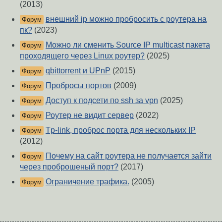
(2013)
внешний ip можно пробросить с роутера на
Форум
пк?
(2023)
Можно ли сменить Source IP multicast пакета
Форум
проходящего через Linux роутер?
(2025)
qbittorrent и UPnP
(2015)
Форум
Пробросы портов
(2009)
Форум
Доступ к подсети по ssh за vpn
(2025)
Форум
Роутер не видит сервер
(2022)
Форум
Tp-link, проброс порта для нескольких IP
Форум
(2012)
Почему на сайт роутера не получается зайти
Форум
через проброшеный порт?
(2017)
Ограничение трафика.
(2005)
Форум