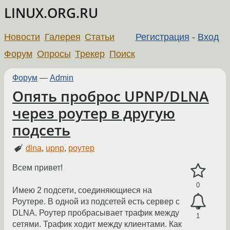
LINUX.ORG.RU
Новости
Галерея
Статьи
Регистрация
-
Вход
Форум
Опросы
Трекер
Поиск
Форум
—
Admin
Опять проброс UPNP/DLNA
через роутер в другую
подсеть
dlna
,
upnp
,
роутер
Всем привет!
0
Имею 2 подсети, соединяющиеся на
Роутере. В одной из подсетей есть сервер с
DLNA. Роутер пробрасывает трафик между
1
сетями. Трафик ходит между клиентами. Как