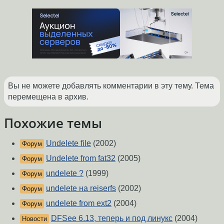
Вы не можете добавлять комментарии в эту тему. Тема
перемещена в архив.
Похожие темы
Undelete file
(2002)
Форум
Undelete from fat32
(2005)
Форум
undelete ?
(1999)
Форум
undelete на reiserfs
(2002)
Форум
undelete from ext2
(2004)
Форум
DFSee 6.13, теперь и под линукс
(2004)
Новости