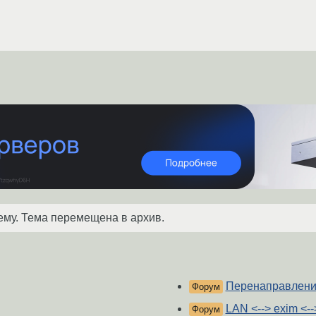
ему. Тема перемещена в архив.
Перенаправлени
Форум
LAN <--> exim <-->
Форум