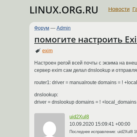
LINUX.ORG.RU
Новости
Г
Форум
—
Admin
помогите настроить Exi
exim
Настроен релэй всей почты с экзима на вне
сервер exim сам делал dnslookup и отправля
router1: driver = manualroute domains = ! +loca
dnslookup:
driver = dnslookup domains = ! +local_domain
uid2Xul8
10.09.2020 15:09:41 +00:00
Последнее исправление: uid2Xul8
1