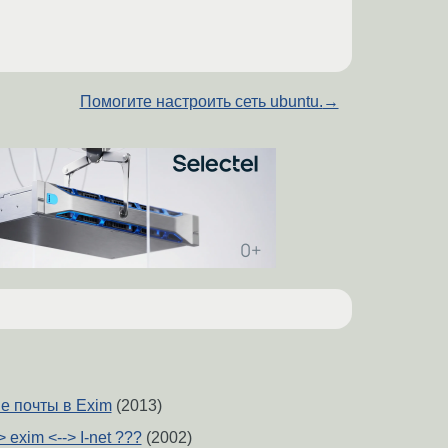
Помогите настроить сеть ubuntu.
→
е почты в Exim
(2013)
 exim <--> I-net ???
(2002)