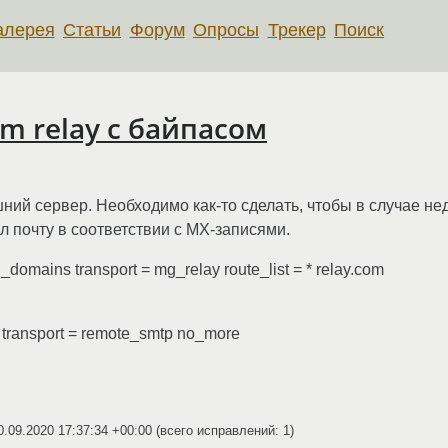
алерея
Статьи
Форум
Опросы
Трекер
Поиск
m relay с байпасом
шний сервер. Необходимо как-то сделать, чтобы в случае н
л почту в соответствии с MX-записями.
l_domains transport = mg_relay route_list = * relay.com
s transport = remote_smtp no_more
0.09.2020 17:37:34 +00:00
(всего исправлений: 1)