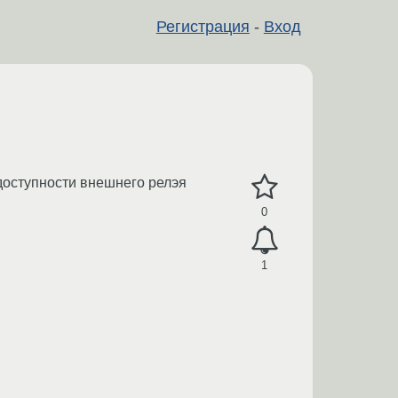
Регистрация
-
Вход
едоступности внешнего релэя
0
1