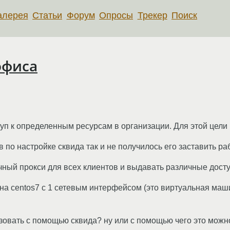
алерея
Статьи
Форум
Опросы
Трекер
Поиск
офиса
уп к определенным ресурсам в организации. Для этой цели 
 по настройке сквида так и не получилось его заставить ра
чный прокси для всех клиентов и выдавать различные дос
 centos7 c 1 сетевым интерфейсом (это виртуальная маши
зовать с помощью сквида? ну или с помощью чего это можн