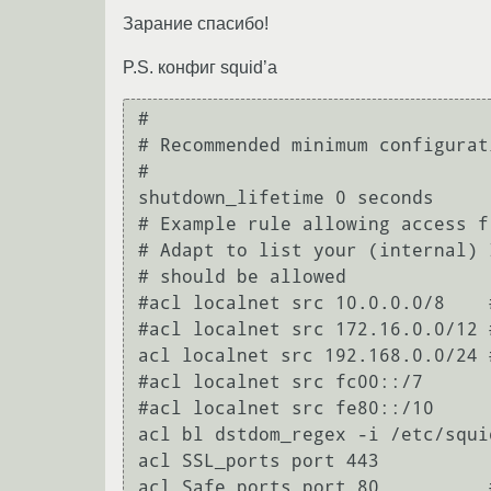
Зарание спасибо!
P.S. конфиг squid’а
#

# Recommended minimum configurati
#

shutdown_lifetime 0 seconds

# Example rule allowing access f
# Adapt to list your (internal) 
# should be allowed

#acl localnet src 10.0.0.0/8	# RFC1918 possible internal network

#acl localnet src 172.16.0.0/12	# RFC1918 possible internal network

acl localnet src 192.168.0.0/24	# RFC1918 possible internal network

#acl localnet src fc00::/7      
#acl localnet src fe80::/10     
acl bl dstdom_regex -i /etc/squid
acl SSL_ports port 443

acl Safe_ports port 80		# http
