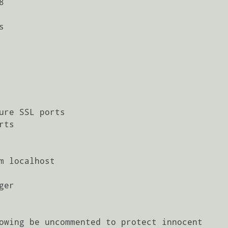




ure SSL ports

ts

m localhost

er

owing be uncommented to protect innocent
