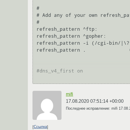
#

# Add any of your own refresh_pa
#

refresh_pattern ^ftp:		1440	20%	10080

refresh_pattern ^gopher:	1440	0%	1440

refresh_pattern -i (/cgi-bin/|\?) 0	0
refresh_pattern .		0	20%	4320

#dns_v4_first on

mifi
17.08.2020 07:51:14 +00:00
Последнее исправление: mifi
17.08.
Ссылка