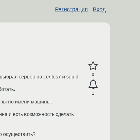
Регистрация
-
Вход
0
выбрал сервер на centos7 и squid.
ботать.
1
тупы по имени машины.
на и есть возможность сделать
о осуществить?