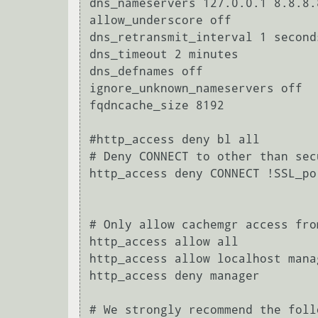
dns_nameservers 127.0.0.1 8.8.8.8
allow_underscore off

dns_retransmit_interval 1 seconds
dns_timeout 2 minutes

dns_defnames off

ignore_unknown_nameservers off

fqdncache_size 8192

#http_access deny bl all 

# Deny CONNECT to other than sec
http_access deny CONNECT !SSL_por
# Only allow cachemgr access fro
http_access allow all

http_access allow localhost manag
http_access deny manager

# We strongly recommend the foll