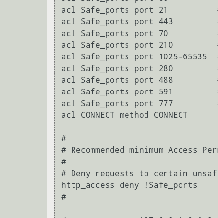
acl Safe_ports port 21		# ftp

acl Safe_ports port 443		# https

acl Safe_ports port 70		# gopher

acl Safe_ports port 210		# wais

acl Safe_ports port 1025-65535	# unregistered ports

acl Safe_ports port 280		# http-mgmt

acl Safe_ports port 488		# gss-http

acl Safe_ports port 591		# filemaker

acl Safe_ports port 777		# multiling http

acl CONNECT method CONNECT

#

# Recommended minimum Access Per
#

# Deny requests to certain unsafe
http_access deny !Safe_ports

#
