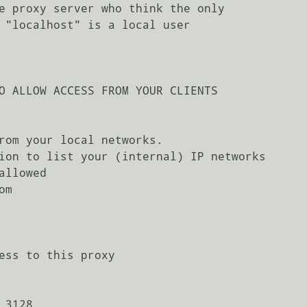
e proxy server who think the only

 "localhost" is a local user

O ALLOW ACCESS FROM YOUR CLIENTS

rom your local networks.

ion to list your (internal) IP networks

llowed

m 

ess to this proxy

3128
