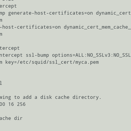
rcept

mp generate-host-certificates=on dynamic_cert


-host-certificates=on dynamic_cert_mem_cache_


ercept

ntercept ssl-bump options=ALL:NO_SSLv3:NO_SSL
m key=/etc/squid/ssl_cert/myca.pem



wing to add a disk cache directory.

00 16 256

che dir
