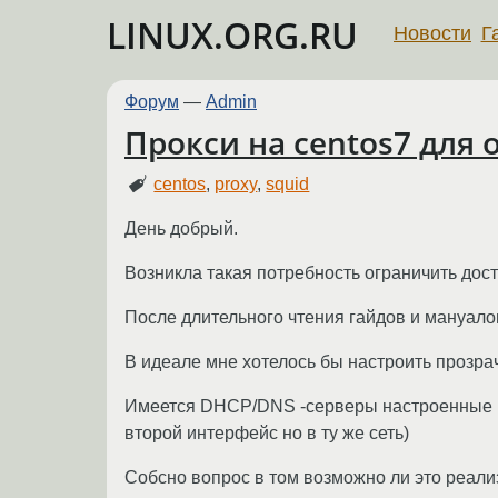
LINUX.ORG.RU
Новости
Г
Форум
—
Admin
Прокси на centos7 для 
centos
,
proxy
,
squid
День добрый.
Возникла такая потребность ограничить дост
После длительного чтения гайдов и мануалов
В идеале мне хотелось бы настроить прозра
Имеется DHCP/DNS -серверы настроенные на
второй интерфейс но в ту же сеть)
Собсно вопрос в том возможно ли это реали