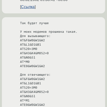
Ссылка
Так будет лучше

У моих модемов прошивка такая.

Для вызывающего:

AT&F&W0&W1&W2

AT&L1&D1&B1

ATS20=3M0

AT&H3&K4&M0S2=0

AT&N0&S1

AT*M0

ATE0&W0&W1&W2

Для отвечающего:

AT&F&W0&W1&W2

AT&L1&D1&B1

ATS20=3M0

AT&H3&K4&M0S2=0

AT&N0&S1

AT*M1

ATE0&W0&W1&W2
