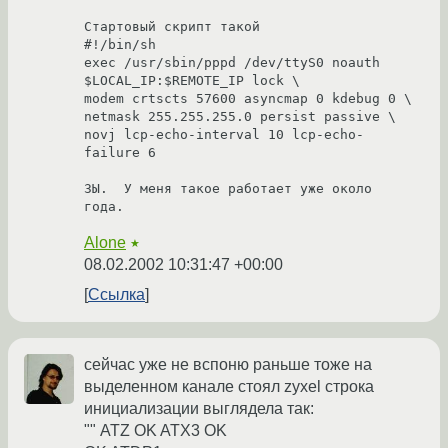
Стартовый скрипт такой

#!/bin/sh

exec /usr/sbin/pppd /dev/ttyS0 noauth 
$LOCAL_IP:$REMOTE_IP lock \

modem crtscts 57600 asyncmap 0 kdebug 0 \

netmask 255.255.255.0 persist passive \

novj lcp-echo-interval 10 lcp-echo-
failure 6

ЗЫ.  У меня такое работает уже около 
Alone
★
08.02.2002 10:31:47 +00:00
Ссылка
сейчас уже не вспоню раньше тоже на
выделенном канале стоял zyxel строка
инициализации выглядела так:
"" ATZ OK ATX3 OK