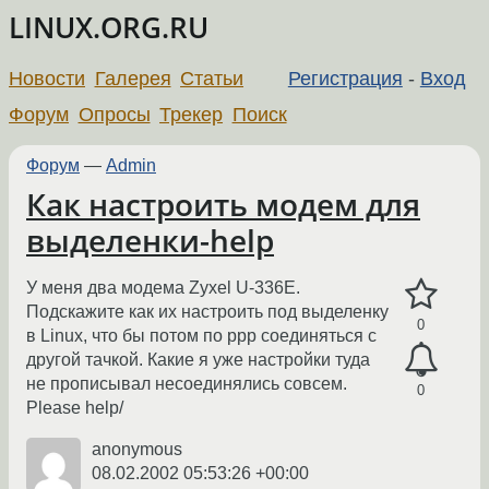
LINUX.ORG.RU
Новости
Галерея
Статьи
Регистрация
-
Вход
Форум
Опросы
Трекер
Поиск
Форум
—
Admin
Как настроить модем для
выделенки-help
У меня два модема Zyxel U-336E.
Подскажите как их настроить под выделенку
0
в Linux, что бы потом по ppp соединяться с
другой тачкой. Какие я уже настройки туда
не прописывал несоединялись совсем.
0
Please help/
anonymous
08.02.2002 05:53:26 +00:00