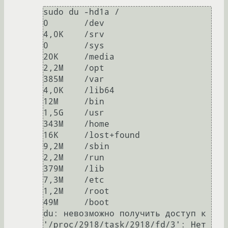
sudo du -hd1a /

0       /dev

4,0K    /srv

0       /sys

20K     /media

2,2M    /opt

385M    /var

4,0K    /lib64

12M     /bin

1,5G    /usr

343M    /home

16K     /lost+found

9,2M    /sbin

2,2M    /run

379M    /lib

7,3M    /etc

1,2M    /root

49M     /boot

du: невозможно получить доступ к 
'/proc/2918/task/2918/fd/3': Нет 