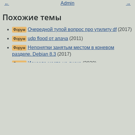
←
Admin
→
Похожие темы
Очередной тупой вопрос про утилиту df
(2017)
Форум
udp flood от апача
(2011)
Форум
Непонятки занятым местом в коневом
Форум
разделе. Debian 8.3
(2017)
Исчезло место на диске
(2020)
Форум
Как мне сделать root шире?
(2017)
Форум
overflow 1.0M 436K 588K 43% /tmp
(2011)
Форум
нет места в / , хотя оно есть
(2020)
Форум
При распаковке большого файла (6.6 гб) в
Форум
Linux заполнился весь диск .
(2020)
Centos. Не могу понять что забило память в
Форум
корне
(2020)
Увеличить размер /
(2016)
Форум