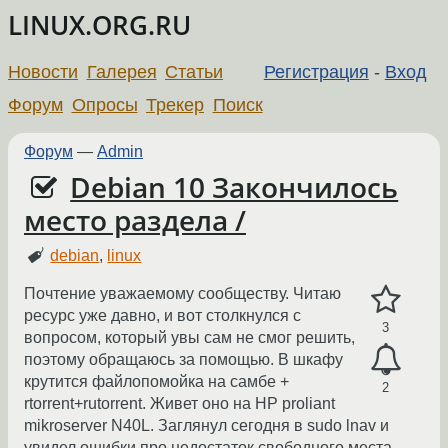
LINUX.ORG.RU
Новости
Галерея
Статьи
Регистрация
-
Вход
Форум
Опросы
Трекер
Поиск
Форум
—
Admin
Debian 10 Закончилось
место раздела /
debian
,
linux
Почтение уважаемому сообществу. Читаю
ресурс уже давно, и вот столкнулся с
3
вопросом, который увы сам не смог решить,
поэтому обращаюсь за помощью. В шкафу
крутится файлопомойка на самбе +
2
rtorrent+rutorrent. Живет оно на HP proliant
mikroserver N40L. Заглянул сегодня в sudo lnav и
увидел ошибки про недостаток свободного места..