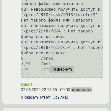
такого файла или каталога

du: невозможно получить доступ к 
'/proc/2918/task/2918/fdinfo/3': 
Нет такого файла или каталога

du: невозможно получить доступ к 
'/proc/2918/fd/4': Нет такого 
файла или каталога

du: невозможно получить доступ к 
'/proc/2918/fdinfo/4': Нет такого 
файла или каталога

0       /proc

1,5T    /mnt

60K     /tmp

Развернуть
slauns
07.03.2020 22:17:59 +00:00
автор топика
Показать ответ
Ссылка