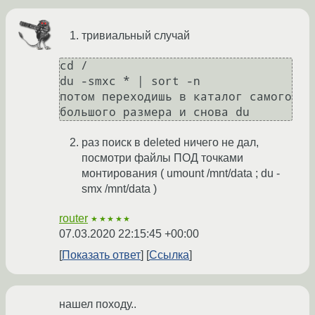
тривиальный случай
cd /

du -smxc * | sort -n

потом переходишь в каталог самого 
раз поиск в deleted ничего не дал,
посмотри файлы ПОД точками
монтирования ( umount /mnt/data ; du -
smx /mnt/data )
router
★★★★★
07.03.2020 22:15:45 +00:00
Показать ответ
Ссылка
нашел походу..