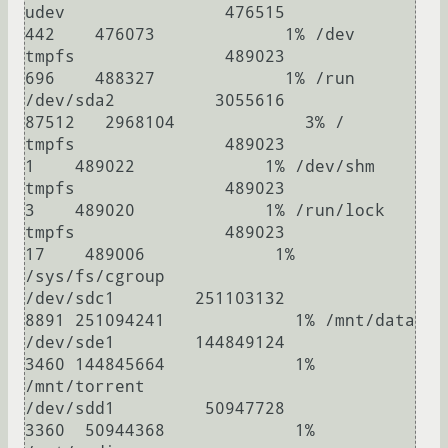
udev                476515           
442    476073             1% /dev

tmpfs               489023           
696    488327             1% /run

/dev/sda2          3055616         
87512   2968104             3% /

tmpfs               489023             
1    489022             1% /dev/shm

tmpfs               489023             
3    489020             1% /run/lock

tmpfs               489023            
17    489006             1% 
/sys/fs/cgroup

/dev/sdc1        251103132          
8891 251094241             1% /mnt/data

/dev/sde1        144849124          
3460 144845664             1% 
/mnt/torrent

/dev/sdd1         50947728          
3360  50944368             1% 