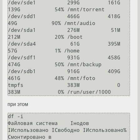
/dev/sde1          299G         161G  
139G           54% /mnt/torrent

/dev/sdd1          466G         418G   
49G           90% /mnt/audio

/dev/sda1          276M          51M  
212M           20% /boot

/dev/sda4           61G         395M   
57G            1% /home

/dev/sdf1          931G         458G  
474G           50% /mnt/backup

/dev/sdb1          916G         409G  
461G           48% /mnt/foto

tmpfs              383M            0  
при этом
df -i

Файловая система    Iнодов 
IИспользовано IСвободно IИспользовано% 
Cмонтировано в
