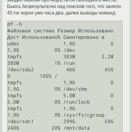
Бьюсь безрезультатно над поиском того, что заняло
45 гиг корня уже часа два. далее выводы команд:
df -h

Файловая система Размер Использовано  
Дост Использовано% Cмонтировано в

udev               1,9G            0  
1,9G            0% /dev

tmpfs              383M         2,2M  
380M            1% /run

/dev/sda2           46G          45G     
0          100% /

tmpfs              1,9G            0  
1,9G            0% /dev/shm

tmpfs              5,0M            0  
5,0M            0% /run/lock

tmpfs              1,9G            0  
1,9G            0% /sys/fs/cgroup

/dev/sdc1          299G          59G  
240G           20% /mnt/data
