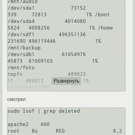
/mnt/audio

/dev/sda1            73152           
339     72813             1% /boot

/dev/sda4          4014080          
5824   4008256             1% /home

/dev/sdf1        496351136        
231690 496119446             1% 
/mnt/backup

/dev/sdb1         61054976         
45873  61009103             1% 
/mnt/foto

tmpfs               489023            
11    489012             1% 
Развернуть
смотрел
sudo lsof | grep deleted

apache2    660                            
root    8u      REG                8,2            