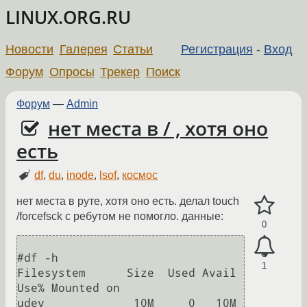
LINUX.ORG.RU
Новости
Галерея
Статьи
Регистрация
-
Вход
Форум
Опросы
Трекер
Поиск
Форум
—
Admin
нет места в / , хотя оно
есть
df
,
du
,
inode
,
lsof
,
космос
нет места в руте, хотя оно есть. делал touch
/forcefsck с ребутом не помогло. данные:
0
#df -h

1
Filesystem      Size  Used Avail 
Use% Mounted on

udev             10M     0   10M   