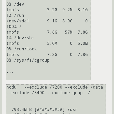
0% /dev

tmpfs           3.2G  9.2M  3.1G   
1% /run

/dev/sda1       9.1G  8.9G     0 
100% /

tmpfs           7.8G   57M  7.8G   
1% /dev/shm

tmpfs           5.0M     0  5.0M   
0% /run/lock

tmpfs           7.8G     0  7.8G   
0% /sys/fs/cgroup

...

ncdu   --exclude /7200 --exclude /data 
--exclude /5400 --exclude qnap  /

  793.4MiB [##########] /usr                                                                                                                                                                                          
