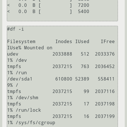
<   0.0  B [          ]  7200

<   0.0  B [          ]  5400

#df -i

Filesystem       Inodes IUsed    IFree 
IUse% Mounted on

udev            2033888   512  2033376    
1% /dev

tmpfs           2037215   763  2036452    
1% /run

/dev/sda1        610800 52389   558411    
9% /

tmpfs           2037215    99  2037116    
1% /dev/shm

tmpfs           2037215    17  2037198    
1% /run/lock

tmpfs           2037215    16  2037199    
1% /sys/fs/cgroup
