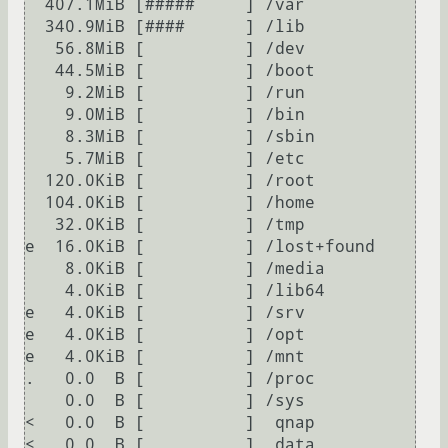
  407.1MiB [#####     ] /var

  340.9MiB [####      ] /lib

   56.8MiB [          ] /dev

   44.5MiB [          ] /boot

    9.2MiB [          ] /run

    9.0MiB [          ] /bin

    8.3MiB [          ] /sbin

    5.7MiB [          ] /etc

  120.0KiB [          ] /root

  104.0KiB [          ] /home

   32.0KiB [          ] /tmp

e  16.0KiB [          ] /lost+found

    8.0KiB [          ] /media

    4.0KiB [          ] /lib64

e   4.0KiB [          ] /srv

e   4.0KiB [          ] /opt

e   4.0KiB [          ] /mnt

.   0.0  B [          ] /proc

    0.0  B [          ] /sys

<   0.0  B [          ]  qnap

<   0.0  B [          ]  data
