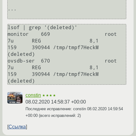
...

lsof | grep '(deleted)'

monitor    669                  root    
7u      REG                8,1          
159     390944 /tmp/tmpf7HeckM 
(deleted)

ovsdb-ser  670                  root    
7u      REG                8,1          
159     390944 /tmp/tmpf7HeckM 
constin
★★★★
08.02.2020 14:58:37 +00:00
Последнее исправление: constin
08.02.2020 14:59:54
+00:00
(всего исправлений: 2)
Ссылка