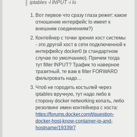
iptables -I INPUT -i lo
Вот первое что сразу глаза режет: какое
отношение интерфейс lo имеет к
внешним соединениям?)
Контейнер с точки зрения хост системы
- это другой хост в сети подключенной к
интерфейсу docker0 (в стандартном
случае по умолчанию). Причем тогда
тут filter INPUT? Трафик то наверное
тразитный, те вам в filter FORWARD
фильтровать надо…
Чтоб не городить костылей через
iptables вручную, тут надо либо в
сторону docker networking копать, либо
резолвинг имен контейнера с хоста:
https://forums.docker.com/t/question-
docker-host-know-container-ip-and-
hostname/19339/7