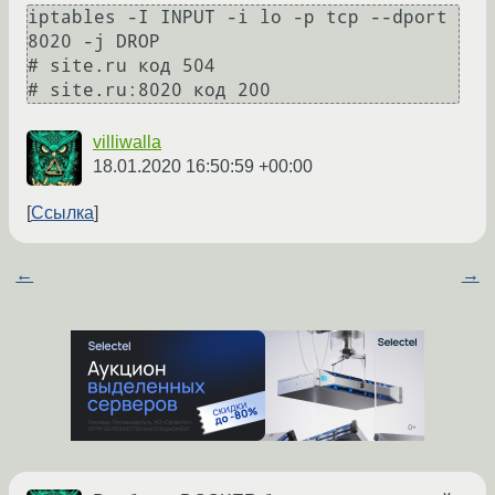
iptables -I INPUT -i lo -p tcp --dport 
8020 -j DROP

# site.ru код 504

villiwalla
18.01.2020 16:50:59 +00:00
Ссылка
←
→